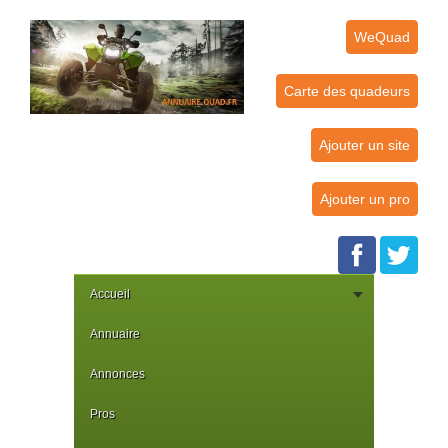
WeQuad
Carte des quadeurs
Ajouter un site
Ajouter un pro
Accueil
Annuaire
Annonces
Pros