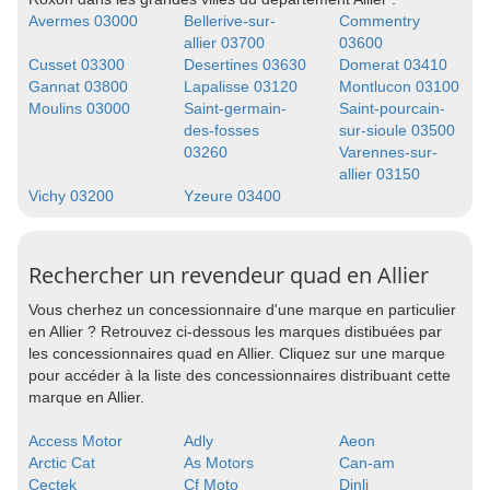
Avermes 03000
Bellerive-sur-
Commentry
allier 03700
03600
Cusset 03300
Desertines 03630
Domerat 03410
Gannat 03800
Lapalisse 03120
Montlucon 03100
Moulins 03000
Saint-germain-
Saint-pourcain-
des-fosses
sur-sioule 03500
03260
Varennes-sur-
allier 03150
Vichy 03200
Yzeure 03400
Rechercher un revendeur quad en Allier
Vous cherhez un concessionnaire d'une marque en particulier
en Allier ? Retrouvez ci-dessous les marques distibuées par
les concessionnaires quad en Allier. Cliquez sur une marque
pour accéder à la liste des concessionnaires distribuant cette
marque en Allier.
Access Motor
Adly
Aeon
Arctic Cat
As Motors
Can-am
Cectek
Cf Moto
Dinli