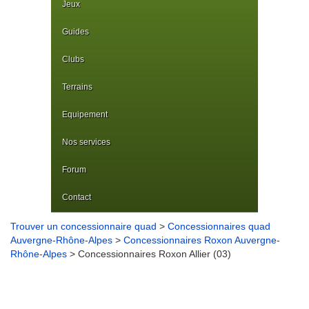
Jeux
Guides
Clubs
Terrains
Equipement
Nos services
Forum
Contact
Trouver un concessionnaire quad
>
Concessionnaires quad
Auvergne-Rhône-Alpes
>
Concessionnaires Roxon Auvergne-
Rhône-Alpes
> Concessionnaires Roxon Allier (03)