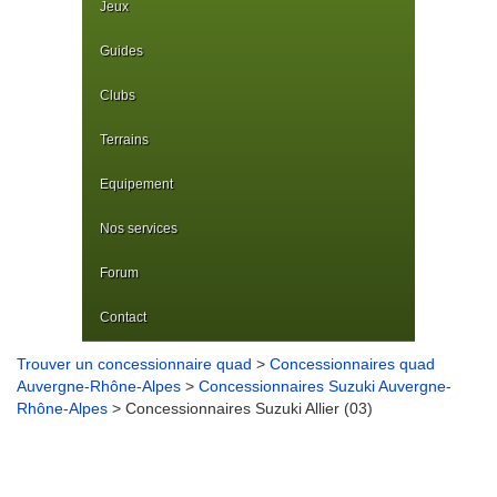
Jeux
Guides
Clubs
Terrains
Equipement
Nos services
Forum
Contact
Trouver un concessionnaire quad
>
Concessionnaires quad
Auvergne-Rhône-Alpes
>
Concessionnaires Suzuki Auvergne-
Rhône-Alpes
> Concessionnaires Suzuki Allier (03)