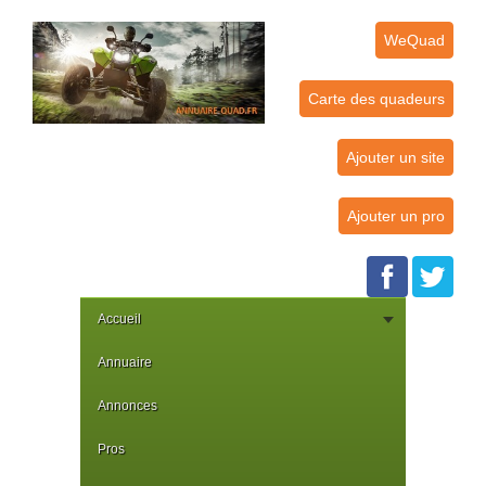
WeQuad
Carte des quadeurs
Ajouter un site
Ajouter un pro
Accueil
Annuaire
Annonces
Pros