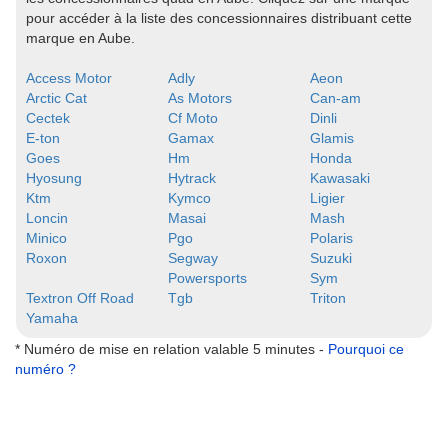
pour accéder à la liste des concessionnaires distribuant cette
marque en Aube.
Access Motor
Adly
Aeon
Arctic Cat
As Motors
Can-am
Cectek
Cf Moto
Dinli
E-ton
Gamax
Glamis
Goes
Hm
Honda
Hyosung
Hytrack
Kawasaki
Ktm
Kymco
Ligier
Loncin
Masai
Mash
Minico
Pgo
Polaris
Roxon
Segway
Suzuki
Powersports
Sym
Textron Off Road
Tgb
Triton
Yamaha
* Numéro de mise en relation valable 5 minutes -
Pourquoi ce
numéro ?