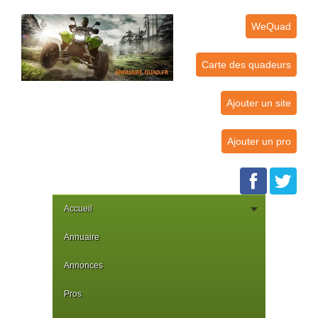
WeQuad
Carte des quadeurs
Ajouter un site
Ajouter un pro
Accueil
Annuaire
Annonces
Pros