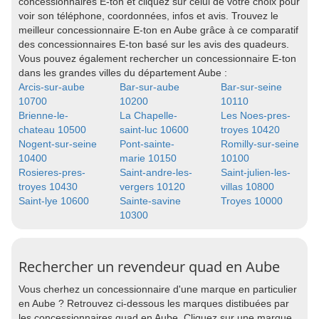
concessionnaires E-ton et cliquez sur celui de votre choix pour
voir son téléphone, coordonnées, infos et avis. Trouvez le
meilleur concessionnaire E-ton en Aube grâce à ce comparatif
des concessionnaires E-ton basé sur les avis des quadeurs.
Vous pouvez également rechercher un concessionnaire E-ton
dans les grandes villes du département Aube :
Arcis-sur-aube
Bar-sur-aube
Bar-sur-seine
10700
10200
10110
Brienne-le-
La Chapelle-
Les Noes-pres-
chateau 10500
saint-luc 10600
troyes 10420
Nogent-sur-seine
Pont-sainte-
Romilly-sur-seine
10400
marie 10150
10100
Rosieres-pres-
Saint-andre-les-
Saint-julien-les-
troyes 10430
vergers 10120
villas 10800
Saint-lye 10600
Sainte-savine
Troyes 10000
10300
Rechercher un revendeur quad en Aube
Vous cherhez un concessionnaire d'une marque en particulier
en Aube ? Retrouvez ci-dessous les marques distibuées par
les concessionnaires quad en Aube. Cliquez sur une marque