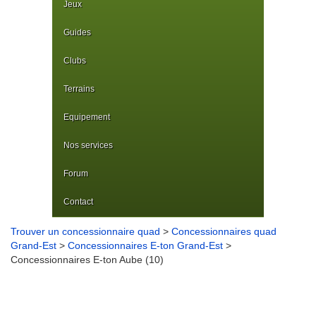
Jeux
Guides
Clubs
Terrains
Equipement
Nos services
Forum
Contact
Trouver un concessionnaire quad
>
Concessionnaires quad
Grand-Est
>
Concessionnaires E-ton Grand-Est
>
Concessionnaires E-ton Aube (10)