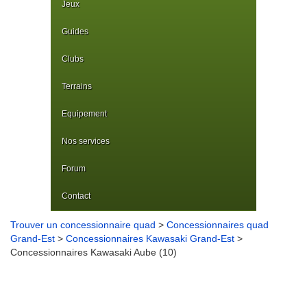
Jeux
Guides
Clubs
Terrains
Equipement
Nos services
Forum
Contact
Trouver un concessionnaire quad
>
Concessionnaires quad
Grand-Est
>
Concessionnaires Kawasaki Grand-Est
>
Concessionnaires Kawasaki Aube (10)