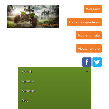
WeQuad
Carte des quadeurs
Ajouter un site
Ajouter un pro
Accueil
Annuaire
Annonces
Pros