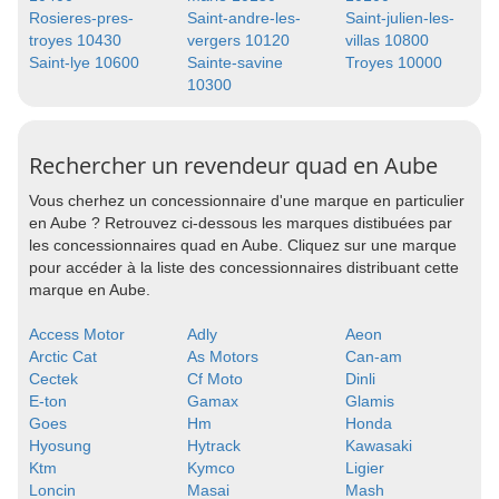
Rosieres-pres-
Saint-andre-les-
Saint-julien-les-
troyes 10430
vergers 10120
villas 10800
Saint-lye 10600
Sainte-savine
Troyes 10000
10300
Rechercher un revendeur quad en Aube
Vous cherhez un concessionnaire d'une marque en particulier
en Aube ? Retrouvez ci-dessous les marques distibuées par
les concessionnaires quad en Aube. Cliquez sur une marque
pour accéder à la liste des concessionnaires distribuant cette
marque en Aube.
Access Motor
Adly
Aeon
Arctic Cat
As Motors
Can-am
Cectek
Cf Moto
Dinli
E-ton
Gamax
Glamis
Goes
Hm
Honda
Hyosung
Hytrack
Kawasaki
Ktm
Kymco
Ligier
Loncin
Masai
Mash