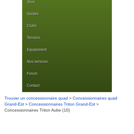
Jeux
Guides
Clubs
Terrains
Equipement
Nos services
Forum
Contact
Trouver un concessionnaire quad
>
Concessionnaires quad
Grand-Est
>
Concessionnaires Triton Grand-Est
>
Concessionnaires Triton Aube (10)