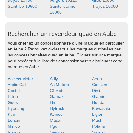
troyes 10430
vergers 10120
villas 10800
Saint-lye 10600
Sainte-savine
Troyes 10000
10300
Rechercher un revendeur quad en Aube
Vous cherhez un concessionnaire d'une marque en particulier
en Aube ? Retrouvez ci-dessous les marques distibuées par
les concessionnaires quad en Aube. Cliquez sur une marque
pour accéder à la liste des concessionnaires distribuant cette
marque en Aube.
Access Motor
Adly
Aeon
Arctic Cat
As Motors
Can-am
Cectek
Cf Moto
Dinli
E-ton
Gamax
Glamis
Goes
Hm
Honda
Hyosung
Hytrack
Kawasaki
Ktm
Kymco
Ligier
Loncin
Masai
Mash
Minico
Pgo
Polaris
Roxon
Segway
Suzuki