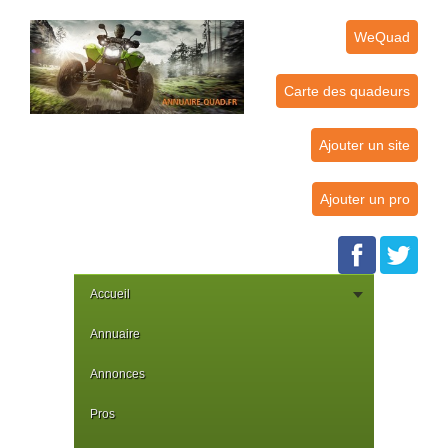
WeQuad
Carte des quadeurs
Ajouter un site
Ajouter un pro
Accueil
Annuaire
Annonces
Pros