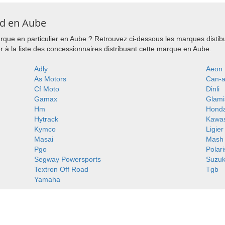
ad en Aube
que en particulier en Aube ? Retrouvez ci-dessous les marques distib
à la liste des concessionnaires distribuant cette marque en Aube.
Adly
Aeon
As Motors
Can-
Cf Moto
Dinli
Gamax
Glami
Hm
Hond
Hytrack
Kawas
Kymco
Ligier
Masai
Mash
Pgo
Polari
Segway Powersports
Suzuk
Textron Off Road
Tgb
Yamaha