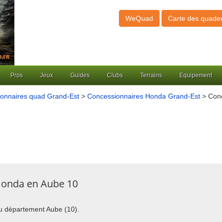
WeQuad
Carte des quade
Pros
Jeux
Guides
Clubs
Terrains
Equipement
onnaires quad Grand-Est
>
Concessionnaires Honda Grand-Est
> Conc
Honda en Aube 10
du département Aube (10).