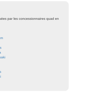
uées par les concessionnaires quad en
am
s
a
aki
s
i