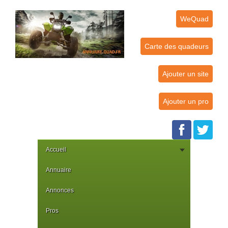
WeQuad
Carte des quadeurs
Ajouter un site
Ajouter un pro
Accueil
Annuaire
Annonces
Pros