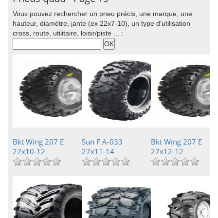
Vous pouvez rechercher un pneu précis, une marque, une
hauteur, diamètre, jante (ex 22x7-10), un type d'utilisation
cross, route, utilitaire, loisir/piste ... :
Bkt Wing 207 E
Sun F A-033
Bkt Wing 207 E
27x10-12
27x11-14
27x12-12