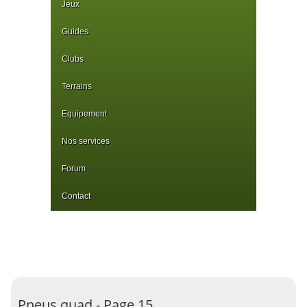
Jeux
Guides
Clubs
Terrains
Equipement
Nos services
Forum
Contact
Pneus quad - Page 15