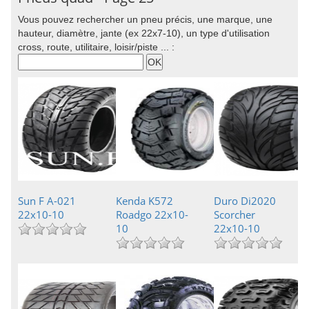
Vous pouvez rechercher un pneu précis, une marque, une
hauteur, diamètre, jante (ex 22x7-10), un type d'utilisation
cross, route, utilitaire, loisir/piste ... :
Sun F A-021
Kenda K572
Duro Di2020
22x10-10
Roadgo 22x10-
Scorcher
10
22x10-10