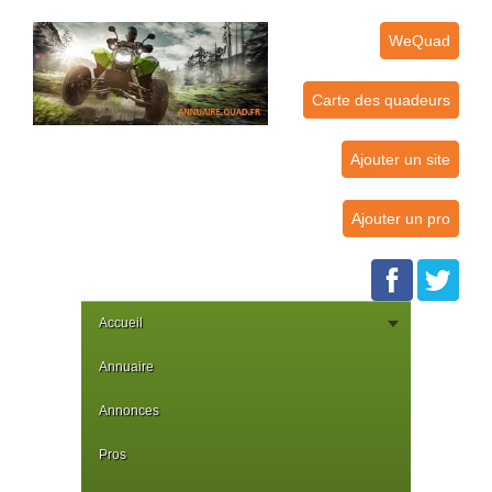
WeQuad
Carte des quadeurs
Ajouter un site
Ajouter un pro
Accueil
Annuaire
Annonces
Pros