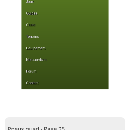
Jeux
Guides
Clubs
Terrains
Equipement
Nos services
Forum
Contact
Pneus quad - Page 25