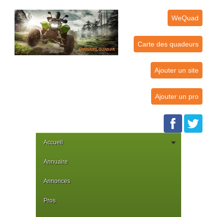
WeQuad
Carte des quadeurs
Ajouter un site
Ajouter un pro
Accueil
Annuaire
Annonces
Pros