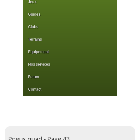
Jeux
Guides
Clubs
Terrains
Equipement
Nos services
Forum
Contact
Pneus quad - Page 43