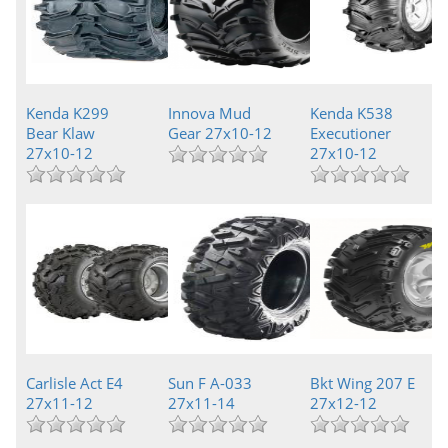
Kenda K299
Innova Mud
Kenda K538
Bear Klaw
Gear 27x10-12
Executioner
27x10-12
27x10-12
Carlisle Act E4
Sun F A-033
Bkt Wing 207 E
27x11-12
27x11-14
27x12-12