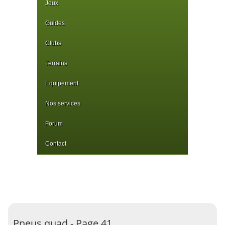
Jeux
Guides
Clubs
Terrains
Equipement
Nos services
Forum
Contact
Pneus quad - Page 41