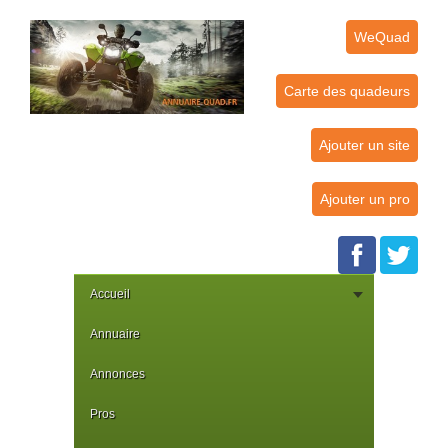
WeQuad
Carte des quadeurs
Ajouter un site
Ajouter un pro
Accueil
Annuaire
Annonces
Pros