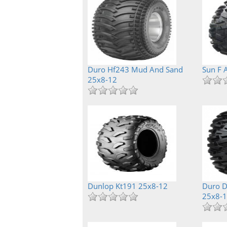
Duro Hf243 Mud And Sand
Sun F 
25x8-12
Dunlop Kt191 25x8-12
Duro D
25x8-