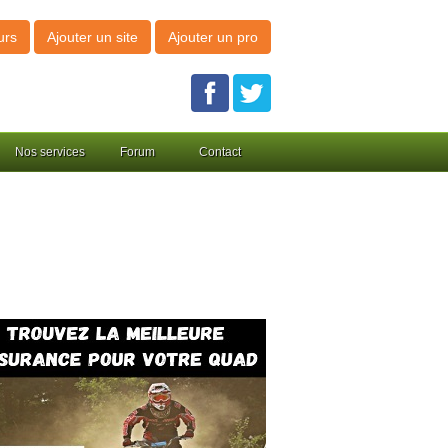
urs
Ajouter un site
Ajouter un pro
Nos services
Forum
Contact