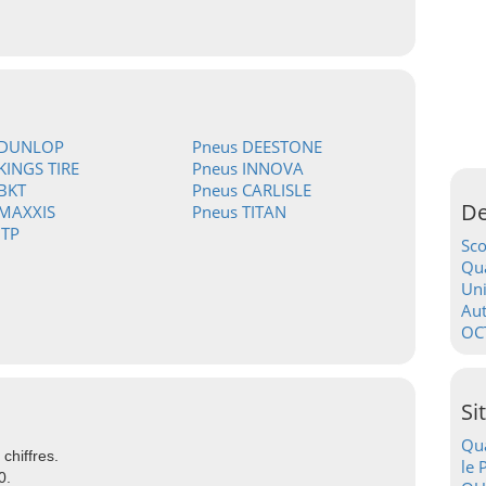
 DUNLOP
Pneus DEESTONE
KINGS TIRE
Pneus INNOVA
BKT
Pneus CARLISLE
De
 MAXXIS
Pneus TITAN
ITP
Sc
Qua
Uni
Au
OC
Si
Qua
chiffres.
le 
0.