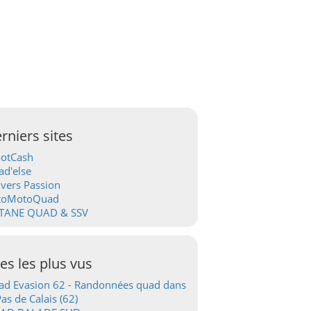
rniers sites
ootCash
d'else
vers Passion
toMotoQuad
TANE QUAD & SSV
tes les plus vus
d Evasion 62 - Randonnées quad dans
Pas de Calais (62)