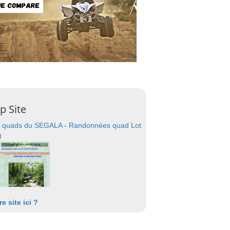
p Site
 quads du SEGALA - Randonnées quad Lot
)
re site ici ?