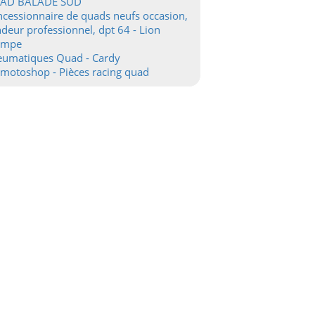
AD BALADE SUD
cessionnaire de quads neufs occasion,
deur professionnel, dpt 64 - Lion
ampe
eumatiques Quad - Cardy
motoshop - Pièces racing quad