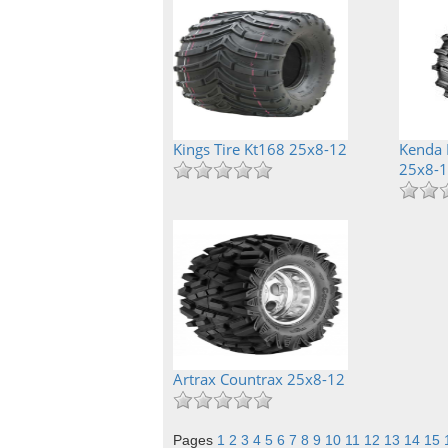
Kings Tire Kt168 25x8-12
Kenda 
25x8-
Artrax Countrax 25x8-12
Pages
1
2
3
4
5
6
7
8
9
10
11
12
13
14
15