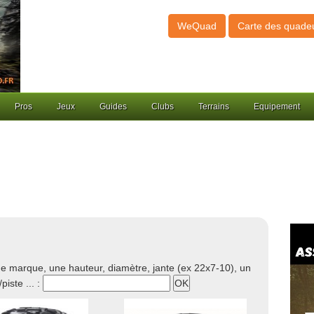
WeQuad
Carte des quade
Pros
Jeux
Guides
Clubs
Terrains
Equipement
e marque, une hauteur, diamètre, jante (ex 22x7-10), un
/piste ... :