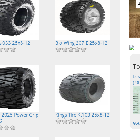
A-033 25x8-12
Bkt Wing 207 E 25x8-12
To
Les
(46
i2025 Power Grip
Kings Tire Kt103 25x8-12
12
Vot