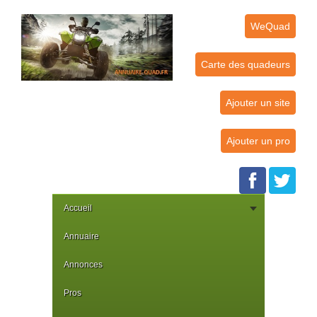
WeQuad
Carte des quadeurs
Ajouter un site
Ajouter un pro
Accueil
Annuaire
Annonces
Pros