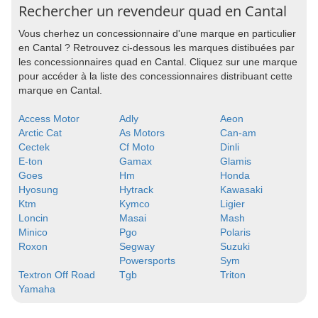
Rechercher un revendeur quad en Cantal
Vous cherhez un concessionnaire d'une marque en particulier
en Cantal ? Retrouvez ci-dessous les marques distibuées par
les concessionnaires quad en Cantal. Cliquez sur une marque
pour accéder à la liste des concessionnaires distribuant cette
marque en Cantal.
Access Motor
Adly
Aeon
Arctic Cat
As Motors
Can-am
Cectek
Cf Moto
Dinli
E-ton
Gamax
Glamis
Goes
Hm
Honda
Hyosung
Hytrack
Kawasaki
Ktm
Kymco
Ligier
Loncin
Masai
Mash
Minico
Pgo
Polaris
Roxon
Segway
Suzuki
Powersports
Sym
Textron Off Road
Tgb
Triton
Yamaha