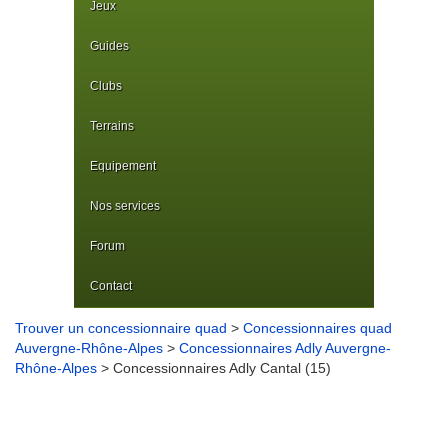
Jeux
Guides
Clubs
Terrains
Equipement
Nos services
Forum
Contact
Trouver un concessionnaire quad
>
Concessionnaires quad
Auvergne-Rhône-Alpes
>
Concessionnaires Adly Auvergne-
Rhône-Alpes
> Concessionnaires Adly Cantal (15)