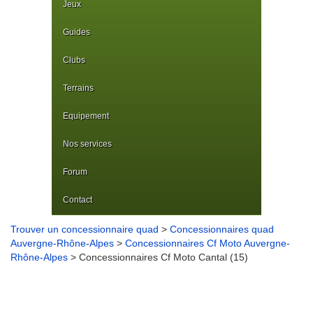
Jeux
Guides
Clubs
Terrains
Equipement
Nos services
Forum
Contact
Trouver un concessionnaire quad
>
Concessionnaires quad
Auvergne-Rhône-Alpes
>
Concessionnaires Cf Moto Auvergne-
Rhône-Alpes
> Concessionnaires Cf Moto Cantal (15)