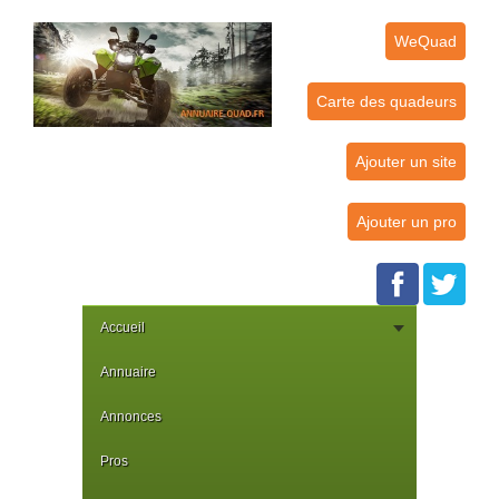
WeQuad
Carte des quadeurs
Ajouter un site
Ajouter un pro
Accueil
Annuaire
Annonces
Pros