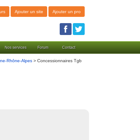
urs
Ajouter un site
Ajouter un pro
Nos services
Forum
Contact
gne-Rhône-Alpes
> Concessionnaires Tgb