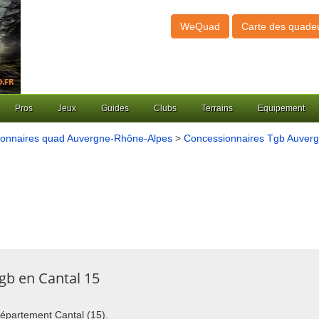
WeQuad
Carte des quade
Pros
Jeux
Guides
Clubs
Terrains
Equipement
onnaires quad Auvergne-Rhône-Alpes
>
Concessionnaires Tgb Auver
gb en Cantal 15
département Cantal (15).