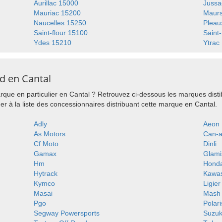
Aurillac 15000
Jussa
Mauriac 15200
Maur
Naucelles 15250
Pleau
Saint-flour 15100
Saint
Ydes 15210
Ytrac
d en Cantal
que en particulier en Cantal ? Retrouvez ci-dessous les marques dist
r à la liste des concessionnaires distribuant cette marque en Cantal.
Adly
Aeon
As Motors
Can-
Cf Moto
Dinli
Gamax
Glami
Hm
Hond
Hytrack
Kawas
Kymco
Ligier
Masai
Mash
Pgo
Polari
Segway Powersports
Suzuk