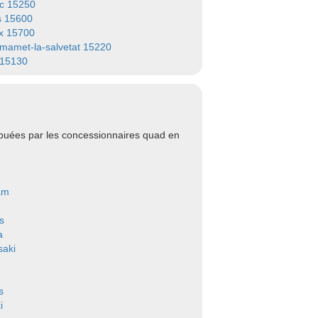
c 15250
s 15600
x 15700
-mamet-la-salvetat 15220
 15130
ibuées par les concessionnaires quad en
am
s
a
aki
s
i