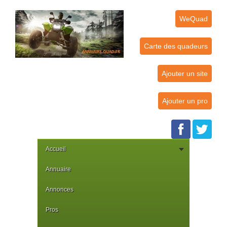
WeQuad
Carte des quadeurs
Ajouter un site
Ajouter un pro
Accueil
Annuaire
Annonces
Pros