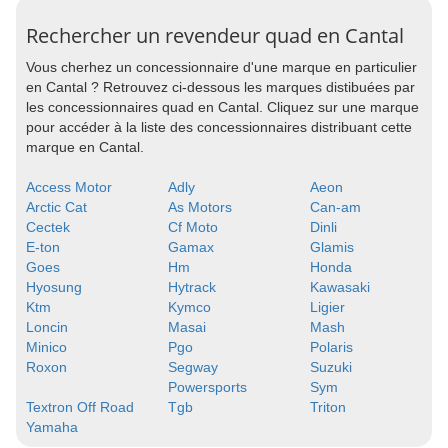
Rechercher un revendeur quad en Cantal
Vous cherhez un concessionnaire d'une marque en particulier
en Cantal ? Retrouvez ci-dessous les marques distibuées par
les concessionnaires quad en Cantal. Cliquez sur une marque
pour accéder à la liste des concessionnaires distribuant cette
marque en Cantal.
Access Motor
Adly
Aeon
Arctic Cat
As Motors
Can-am
Cectek
Cf Moto
Dinli
E-ton
Gamax
Glamis
Goes
Hm
Honda
Hyosung
Hytrack
Kawasaki
Ktm
Kymco
Ligier
Loncin
Masai
Mash
Minico
Pgo
Polaris
Roxon
Segway
Suzuki
Powersports
Sym
Textron Off Road
Tgb
Triton
Yamaha