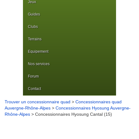
Jeux
Guides
Clubs
Terrains
Equipement
Nos services
Forum
Contact
Trouver un concessionnaire quad
>
Concessionnaires quad
Auvergne-Rhône-Alpes
>
Concessionnaires Hyosung Auvergne-
Rhône-Alpes
> Concessionnaires Hyosung Cantal (15)