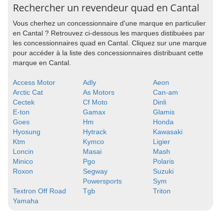
Rechercher un revendeur quad en Cantal
Vous cherhez un concessionnaire d'une marque en particulier
en Cantal ? Retrouvez ci-dessous les marques distibuées par
les concessionnaires quad en Cantal. Cliquez sur une marque
pour accéder à la liste des concessionnaires distribuant cette
marque en Cantal.
Access Motor
Adly
Aeon
Arctic Cat
As Motors
Can-am
Cectek
Cf Moto
Dinli
E-ton
Gamax
Glamis
Goes
Hm
Honda
Hyosung
Hytrack
Kawasaki
Ktm
Kymco
Ligier
Loncin
Masai
Mash
Minico
Pgo
Polaris
Roxon
Segway
Suzuki
Powersports
Sym
Textron Off Road
Tgb
Triton
Yamaha