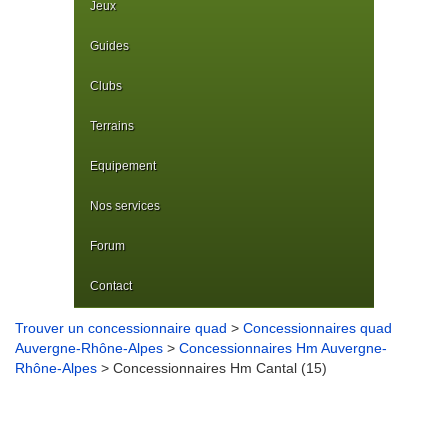
Jeux
Guides
Clubs
Terrains
Equipement
Nos services
Forum
Contact
Trouver un concessionnaire quad
>
Concessionnaires quad
Auvergne-Rhône-Alpes
>
Concessionnaires Hm Auvergne-
Rhône-Alpes
> Concessionnaires Hm Cantal (15)