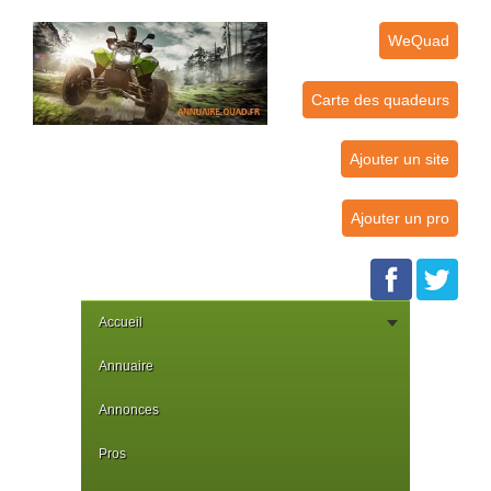
WeQuad
Carte des quadeurs
Ajouter un site
Ajouter un pro
Accueil
Annuaire
Annonces
Pros