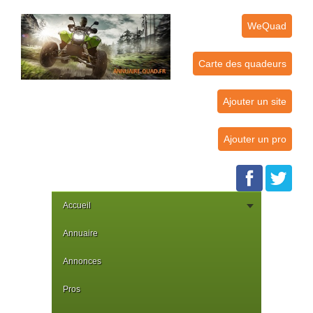
WeQuad
Carte des quadeurs
Ajouter un site
Ajouter un pro
Accueil
Annuaire
Annonces
Pros