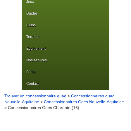
Jeux
Guides
Clubs
Terrains
Equipement
Nos services
Forum
Contact
Trouver un concessionnaire quad
>
Concessionnaires quad
Nouvelle-Aquitaine
>
Concessionnaires Goes Nouvelle-Aquitaine
> Concessionnaires Goes Charente (16)