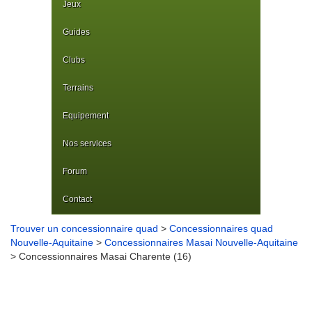
Jeux
Guides
Clubs
Terrains
Equipement
Nos services
Forum
Contact
Trouver un concessionnaire quad
>
Concessionnaires quad
Nouvelle-Aquitaine
>
Concessionnaires Masai Nouvelle-Aquitaine
> Concessionnaires Masai Charente (16)