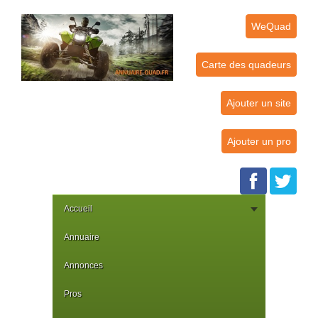
WeQuad
Carte des quadeurs
Ajouter un site
Ajouter un pro
Accueil
Annuaire
Annonces
Pros