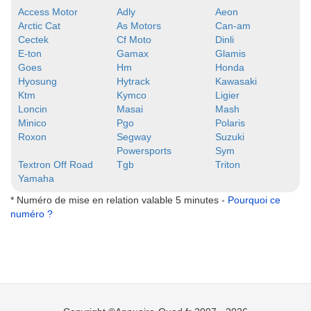
Access Motor
Adly
Aeon
Arctic Cat
As Motors
Can-am
Cectek
Cf Moto
Dinli
E-ton
Gamax
Glamis
Goes
Hm
Honda
Hyosung
Hytrack
Kawasaki
Ktm
Kymco
Ligier
Loncin
Masai
Mash
Minico
Pgo
Polaris
Roxon
Segway
Suzuki
Powersports
Sym
Textron Off Road
Tgb
Triton
Yamaha
* Numéro de mise en relation valable 5 minutes -
Pourquoi ce
numéro ?