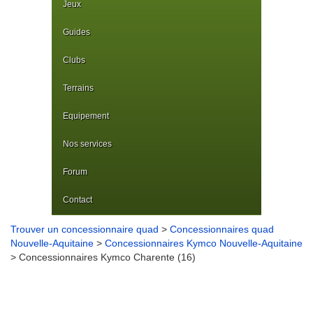
Jeux
Guides
Clubs
Terrains
Equipement
Nos services
Forum
Contact
Trouver un concessionnaire quad
>
Concessionnaires quad
Nouvelle-Aquitaine
>
Concessionnaires Kymco Nouvelle-Aquitaine
> Concessionnaires Kymco Charente (16)