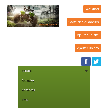
WeQuad
Carte des quadeurs
Ajouter un site
Ajouter un pro
Accueil
Annuaire
Annonces
Pros