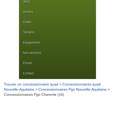
Jeux
Guides
Clubs
Terrains
Equipement
Nos services
Forum
Contact
Trouver un concessionnaire quad
>
Concessionnaires quad
Nouvelle-Aquitaine
>
Concessionnaires Pgo Nouvelle-Aquitaine
>
Concessionnaires Pgo Charente (16)