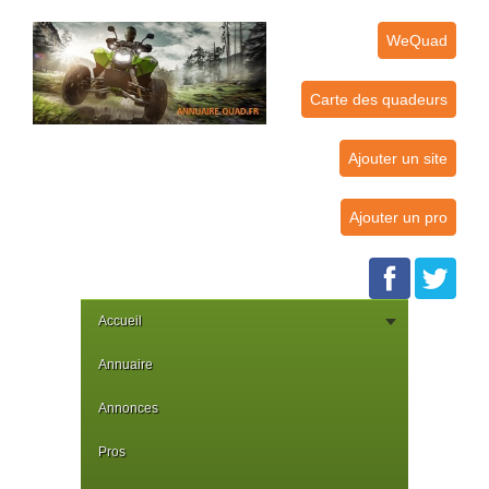
WeQuad
Carte des quadeurs
Ajouter un site
Ajouter un pro
Accueil
Annuaire
Annonces
Pros