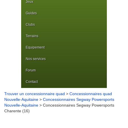
Jeux
Guides
Clubs
Terrains
Equipement
Nos services
Forum
Contact
Trouver un concessionnaire quad
>
Concessionnaires quad
Nouvelle-Aquitaine
>
Concessionnaires Segway Powersports
Nouvelle-Aquitaine
> Concessionnaires Segway Powersports
Charente (16)