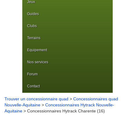
Jeux
Guides
Clubs
Terrains
Equipement
Nos services
Forum
Contact
Trouver un concessionnaire quad
>
Concessionnaires quad
Nouvelle-Aquitaine
>
Concessionnaires Hytrack Nouvelle-
Aquitaine
> Concessionnaires Hytrack Charente (16)