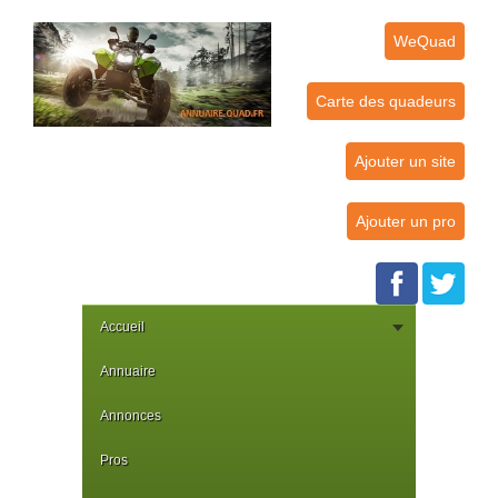
WeQuad
Carte des quadeurs
Ajouter un site
Ajouter un pro
Accueil
Annuaire
Annonces
Pros