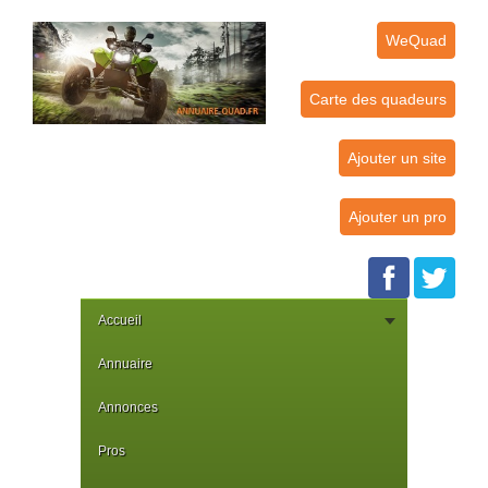
WeQuad
Carte des quadeurs
Ajouter un site
Ajouter un pro
Accueil
Annuaire
Annonces
Pros