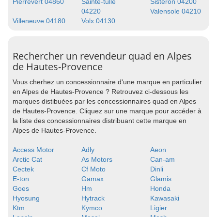
Pierrevert 04860
Sainte-tulle
Sisteron 04200
04220
Valensole 04210
Villeneuve 04180
Volx 04130
Rechercher un revendeur quad en Alpes
de Hautes-Provence
Vous cherhez un concessionnaire d'une marque en particulier
en Alpes de Hautes-Provence ? Retrouvez ci-dessous les
marques distibuées par les concessionnaires quad en Alpes
de Hautes-Provence. Cliquez sur une marque pour accéder à
la liste des concessionnaires distribuant cette marque en
Alpes de Hautes-Provence.
Access Motor
Adly
Aeon
Arctic Cat
As Motors
Can-am
Cectek
Cf Moto
Dinli
E-ton
Gamax
Glamis
Goes
Hm
Honda
Hyosung
Hytrack
Kawasaki
Ktm
Kymco
Ligier