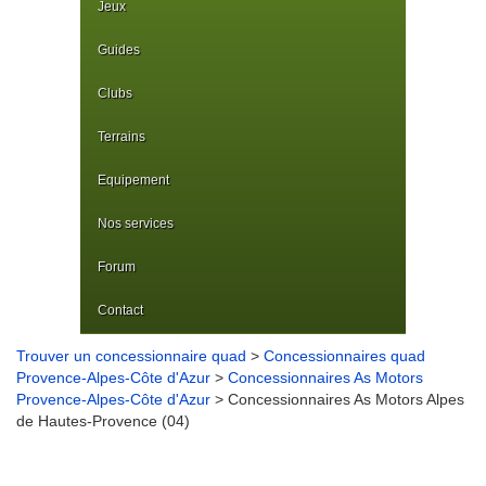
Jeux
Guides
Clubs
Terrains
Equipement
Nos services
Forum
Contact
Trouver un concessionnaire quad
>
Concessionnaires quad
Provence-Alpes-Côte d'Azur
>
Concessionnaires As Motors
Provence-Alpes-Côte d'Azur
> Concessionnaires As Motors Alpes
de Hautes-Provence (04)