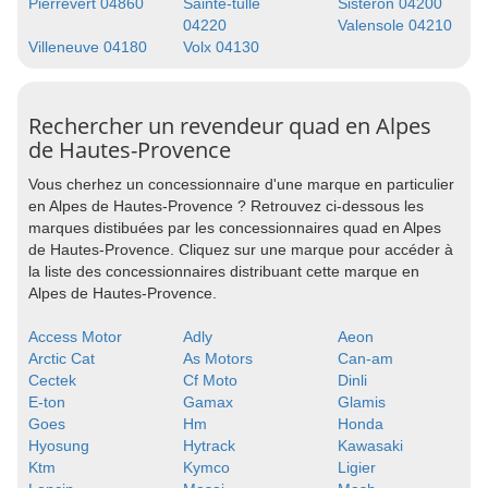
Pierrevert 04860
Sainte-tulle
Sisteron 04200
04220
Valensole 04210
Villeneuve 04180
Volx 04130
Rechercher un revendeur quad en Alpes
de Hautes-Provence
Vous cherhez un concessionnaire d'une marque en particulier
en Alpes de Hautes-Provence ? Retrouvez ci-dessous les
marques distibuées par les concessionnaires quad en Alpes
de Hautes-Provence. Cliquez sur une marque pour accéder à
la liste des concessionnaires distribuant cette marque en
Alpes de Hautes-Provence.
Access Motor
Adly
Aeon
Arctic Cat
As Motors
Can-am
Cectek
Cf Moto
Dinli
E-ton
Gamax
Glamis
Goes
Hm
Honda
Hyosung
Hytrack
Kawasaki
Ktm
Kymco
Ligier