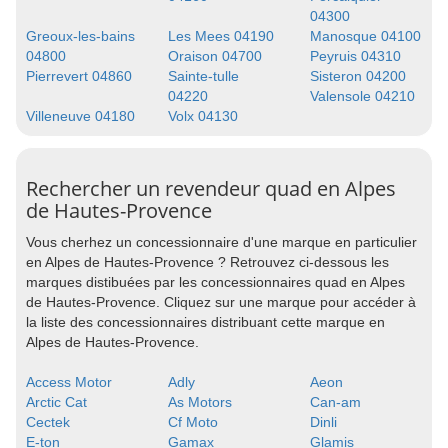
04300
Greoux-les-bains
Les Mees 04190
Manosque 04100
04800
Oraison 04700
Peyruis 04310
Pierrevert 04860
Sainte-tulle
Sisteron 04200
04220
Valensole 04210
Villeneuve 04180
Volx 04130
Rechercher un revendeur quad en Alpes
de Hautes-Provence
Vous cherhez un concessionnaire d'une marque en particulier
en Alpes de Hautes-Provence ? Retrouvez ci-dessous les
marques distibuées par les concessionnaires quad en Alpes
de Hautes-Provence. Cliquez sur une marque pour accéder à
la liste des concessionnaires distribuant cette marque en
Alpes de Hautes-Provence.
Access Motor
Adly
Aeon
Arctic Cat
As Motors
Can-am
Cectek
Cf Moto
Dinli
E-ton
Gamax
Glamis