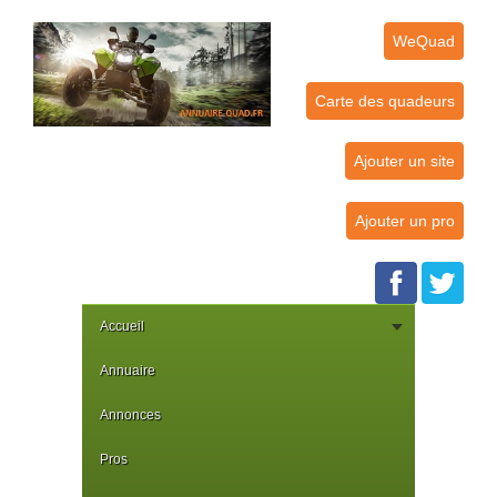
WeQuad
Carte des quadeurs
Ajouter un site
Ajouter un pro
Accueil
Annuaire
Annonces
Pros