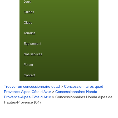
Jeux
Guides
Clubs
Terrains
Equipement
Nos services
Forum
Contact
Trouver un concessionnaire quad
>
Concessionnaires quad
Provence-Alpes-Côte d'Azur
>
Concessionnaires Honda
Provence-Alpes-Côte d'Azur
> Concessionnaires Honda Alpes de
Hautes-Provence (04)