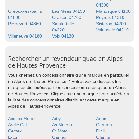
04300
Greoux-les-bains
Les Mees 04190
Manosque 04100
04800
Oraison 04700
Peyruis 04310
Pierrevert 04860
Sainte-tulle
Sisteron 04200
04220
Valensole 04210
Villeneuve 04180
Volx 04130
Rechercher un revendeur quad en Alpes
de Hautes-Provence
Vous cherhez un concessionnaire d'une marque en particulier
en Alpes de Hautes-Provence ? Retrouvez ci-dessous les
marques distibuées par les concessionnaires quad en Alpes
de Hautes-Provence. Cliquez sur une marque pour accéder à
la liste des concessionnaires distribuant cette marque en
Alpes de Hautes-Provence.
Access Motor
Adly
Aeon
Arctic Cat
As Motors
Can-am
Cectek
Cf Moto
Dinli
E-ton
Gamax
Glamis