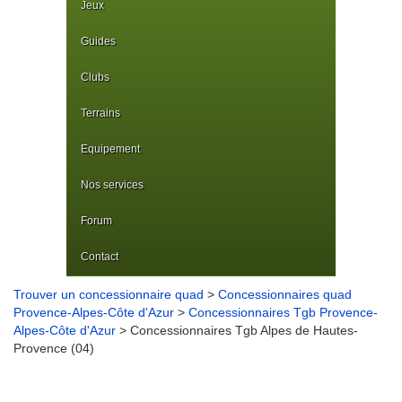
Jeux
Guides
Clubs
Terrains
Equipement
Nos services
Forum
Contact
Trouver un concessionnaire quad
>
Concessionnaires quad
Provence-Alpes-Côte d'Azur
>
Concessionnaires Tgb Provence-
Alpes-Côte d'Azur
> Concessionnaires Tgb Alpes de Hautes-
Provence (04)