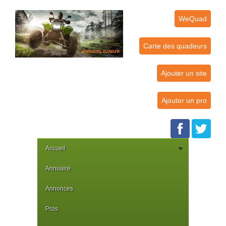
WeQuad
Carte des quadeurs
Ajouter un site
Ajouter un pro
Accueil
Annuaire
Annonces
Pros