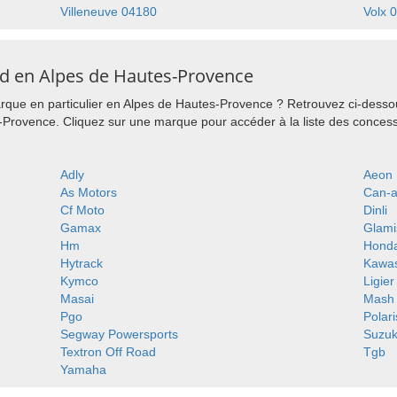
Villeneuve 04180
Volx 
d en Alpes de Hautes-Provence
que en particulier en Alpes de Hautes-Provence ? Retrouvez ci-dessou
Provence. Cliquez sur une marque pour accéder à la liste des concess
Adly
Aeon
As Motors
Can-
Cf Moto
Dinli
Gamax
Glami
Hm
Hond
Hytrack
Kawas
Kymco
Ligier
Masai
Mash
Pgo
Polari
Segway Powersports
Suzuk
Textron Off Road
Tgb
Yamaha