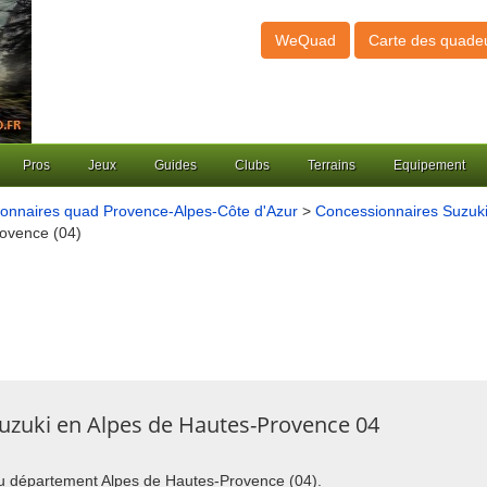
WeQuad
Carte des quade
Pros
Jeux
Guides
Clubs
Terrains
Equipement
onnaires quad Provence-Alpes-Côte d'Azur
>
Concessionnaires Suzuki
rovence (04)
uzuki en Alpes de Hautes-Provence 04
 du département Alpes de Hautes-Provence (04).