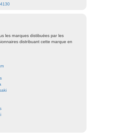
04130
s les marques distibuées par les
ionnaires distribuant cette marque en
am
s
a
aki
s
i