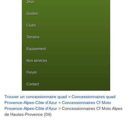
Jeux
Guides
Clubs
Terrains
Equipement
Nos services
Forum
Contact
Trouver un concessionnaire quad
>
Concessionnaires quad
Provence-Alpes-Côte d'Azur
>
Concessionnaires Cf Moto
Provence-Alpes-Côte d'Azur
> Concessionnaires Cf Moto Alpes
de Hautes-Provence (04)