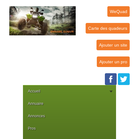
WeQuad
Carte des quadeurs
Ajouter un site
Ajouter un pro
Accueil
Annuaire
Annonces
Pros