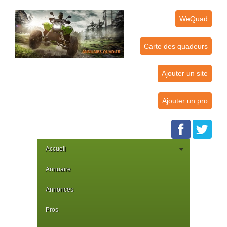
WeQuad
Carte des quadeurs
Ajouter un site
Ajouter un pro
Accueil
Annuaire
Annonces
Pros