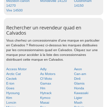
Mezidon-canon
Mondeville 14120
Ouistreham
14270
14150
Vire 14500
Rechercher un revendeur quad en
Calvados
Vous cherhez un concessionnaire d'une marque en particulier
en Calvados ? Retrouvez ci-dessous les marques distibuées
par les concessionnaires quad en Calvados. Cliquez sur une
marque pour accéder à la liste des concessionnaires
distribuant cette marque en Calvados.
Access Motor
Adly
Aeon
Arctic Cat
As Motors
Can-am
Cectek
Cf Moto
Dinli
E-ton
Gamax
Glamis
Goes
Hm
Honda
Hyosung
Hytrack
Kawasaki
Ktm
Kymco
Ligier
Loncin
Masai
Mash