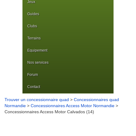
Jeux
Guides
Clubs
Terrains
Equipement
Nos services
Forum
Contact
Trouver un concessionnaire quad
>
Concessionnaires quad
Normandie
>
Concessionnaires Access Motor Normandie
>
Concessionnaires Access Motor Calvados (14)