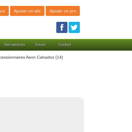
urs
Ajouter un site
Ajouter un pro
Nos services
Forum
Contact
essionnaires Aeon Calvados (14)