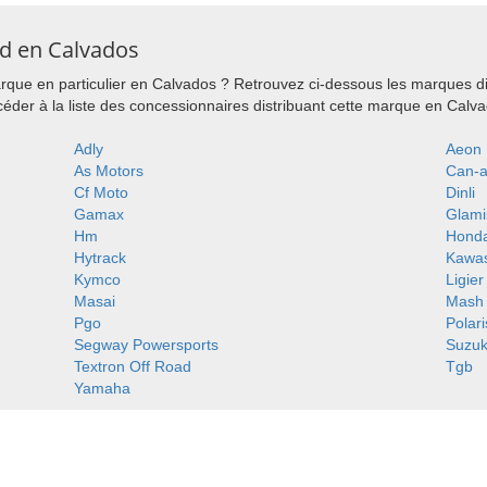
d en Calvados
que en particulier en Calvados ? Retrouvez ci-dessous les marques di
der à la liste des concessionnaires distribuant cette marque en Calva
Adly
Aeon
As Motors
Can-
Cf Moto
Dinli
Gamax
Glami
Hm
Hond
Hytrack
Kawas
Kymco
Ligier
Masai
Mash
Pgo
Polari
Segway Powersports
Suzuk
Textron Off Road
Tgb
Yamaha