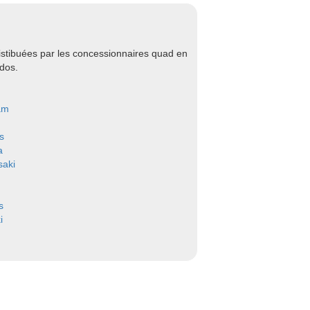
stibuées par les concessionnaires quad en
dos.
am
s
a
aki
s
i