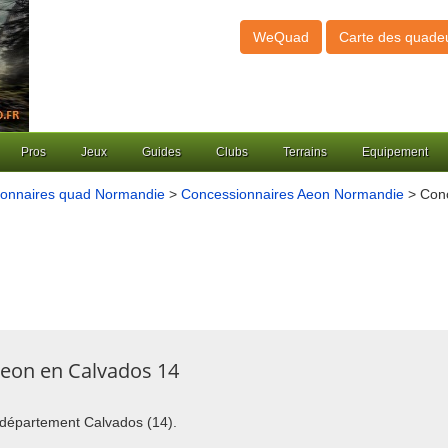
WeQuad
Carte des quade
Pros
Jeux
Guides
Clubs
Terrains
Equipement
onnaires quad Normandie
>
Concessionnaires Aeon Normandie
> Conc
Aeon en Calvados 14
u département Calvados (14).