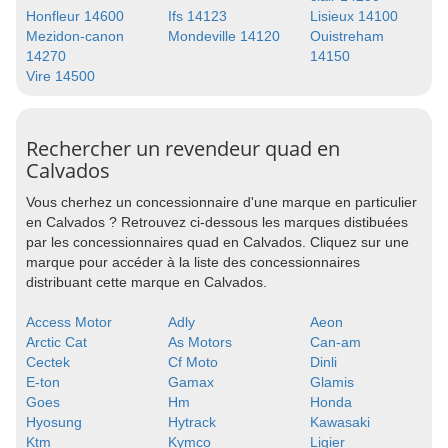
Honfleur 14600
Ifs 14123
Lisieux 14100
Mezidon-canon
Mondeville 14120
Ouistreham
14270
14150
Vire 14500
Rechercher un revendeur quad en
Calvados
Vous cherhez un concessionnaire d'une marque en particulier
en Calvados ? Retrouvez ci-dessous les marques distibuées
par les concessionnaires quad en Calvados. Cliquez sur une
marque pour accéder à la liste des concessionnaires
distribuant cette marque en Calvados.
Access Motor
Adly
Aeon
Arctic Cat
As Motors
Can-am
Cectek
Cf Moto
Dinli
E-ton
Gamax
Glamis
Goes
Hm
Honda
Hyosung
Hytrack
Kawasaki
Ktm
Kymco
Ligier