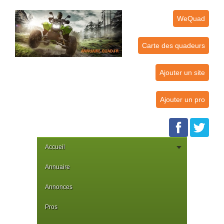
WeQuad
Carte des quadeurs
Ajouter un site
Ajouter un pro
Accueil
Annuaire
Annonces
Pros