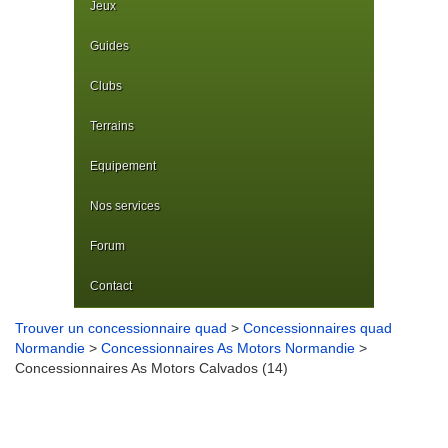
Jeux
Guides
Clubs
Terrains
Equipement
Nos services
Forum
Contact
Trouver un concessionnaire quad
>
Concessionnaires quad
Normandie
>
Concessionnaires As Motors Normandie
>
Concessionnaires As Motors Calvados (14)