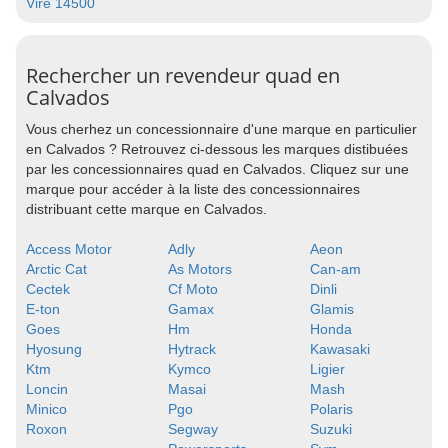
Vire 14500
Rechercher un revendeur quad en
Calvados
Vous cherhez un concessionnaire d'une marque en particulier
en Calvados ? Retrouvez ci-dessous les marques distibuées
par les concessionnaires quad en Calvados. Cliquez sur une
marque pour accéder à la liste des concessionnaires
distribuant cette marque en Calvados.
Access Motor
Adly
Aeon
Arctic Cat
As Motors
Can-am
Cectek
Cf Moto
Dinli
E-ton
Gamax
Glamis
Goes
Hm
Honda
Hyosung
Hytrack
Kawasaki
Ktm
Kymco
Ligier
Loncin
Masai
Mash
Minico
Pgo
Polaris
Roxon
Segway
Suzuki