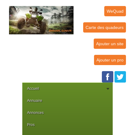
WeQuad
Carte des quadeurs
Ajouter un site
Ajouter un pro
Accueil
Annuaire
Annonces
Pros