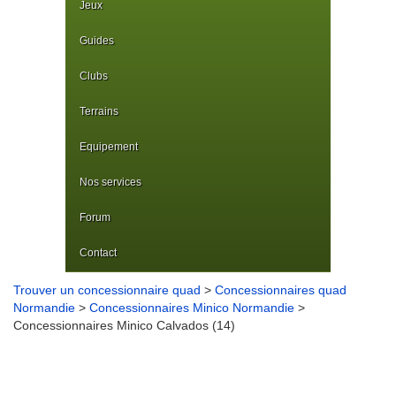
Jeux
Guides
Clubs
Terrains
Equipement
Nos services
Forum
Contact
Trouver un concessionnaire quad
>
Concessionnaires quad
Normandie
>
Concessionnaires Minico Normandie
>
Concessionnaires Minico Calvados (14)