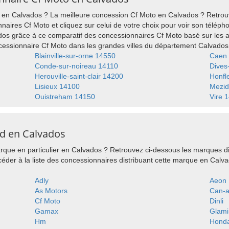
en Calvados ? La meilleure concession Cf Moto en Calvados ? Retrouvez
aires Cf Moto et cliquez sur celui de votre choix pour voir son télépho
dos grâce à ce comparatif des concessionnaires Cf Moto basé sur les 
ssionnaire Cf Moto dans les grandes villes du département Calvados
Blainville-sur-orne 14550
Caen
Conde-sur-noireau 14110
Dives
Herouville-saint-clair 14200
Honfl
Lisieux 14100
Mezid
Ouistreham 14150
Vire 
d en Calvados
que en particulier en Calvados ? Retrouvez ci-dessous les marques di
der à la liste des concessionnaires distribuant cette marque en Calva
Adly
Aeon
As Motors
Can-
Cf Moto
Dinli
Gamax
Glami
Hm
Hond