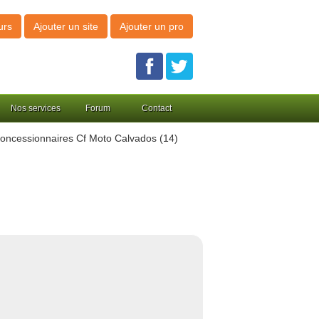
urs
Ajouter un site
Ajouter un pro
Nos services
Forum
Contact
oncessionnaires Cf Moto Calvados (14)