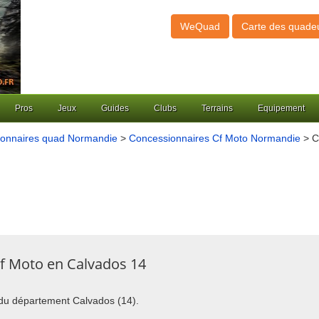
WeQuad
Carte des quade
Pros
Jeux
Guides
Clubs
Terrains
Equipement
onnaires quad Normandie
>
Concessionnaires Cf Moto Normandie
> C
f Moto en Calvados 14
o du département Calvados (14).