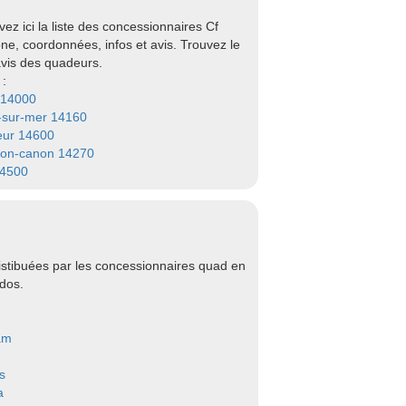
 ici la liste des concessionnaires Cf
ne, coordonnées, infos et avis. Trouvez le
avis des quadeurs.
 :
 14000
-sur-mer 14160
eur 14600
on-canon 14270
14500
stibuées par les concessionnaires quad en
dos.
am
s
a