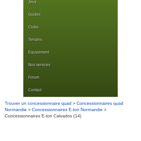
Jeux
Guides
Clubs
Terrains
Equipement
Nos services
Forum
Contact
Trouver un concessionnaire quad
>
Concessionnaires quad
Normandie
>
Concessionnaires E-ton Normandie
>
Concessionnaires E-ton Calvados (14)