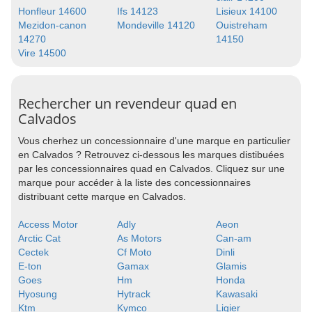
Honfleur 14600
Ifs 14123
Lisieux 14100
Mezidon-canon
Mondeville 14120
Ouistreham
14270
14150
Vire 14500
Rechercher un revendeur quad en
Calvados
Vous cherhez un concessionnaire d'une marque en particulier
en Calvados ? Retrouvez ci-dessous les marques distibuées
par les concessionnaires quad en Calvados. Cliquez sur une
marque pour accéder à la liste des concessionnaires
distribuant cette marque en Calvados.
Access Motor
Adly
Aeon
Arctic Cat
As Motors
Can-am
Cectek
Cf Moto
Dinli
E-ton
Gamax
Glamis
Goes
Hm
Honda
Hyosung
Hytrack
Kawasaki
Ktm
Kymco
Ligier