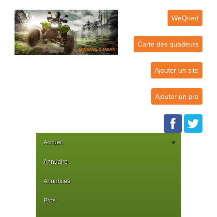
WeQuad
Carte des quadeurs
Ajouter un site
Ajouter un pro
Accueil
Annuaire
Annonces
Pros