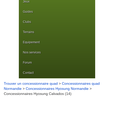
Jeux
Guides
Clubs
Terrains
Equipement
Nos services
Forum
Contact
Trouver un concessionnaire quad
>
Concessionnaires quad
Normandie
>
Concessionnaires Hyosung Normandie
>
Concessionnaires Hyosung Calvados (14)