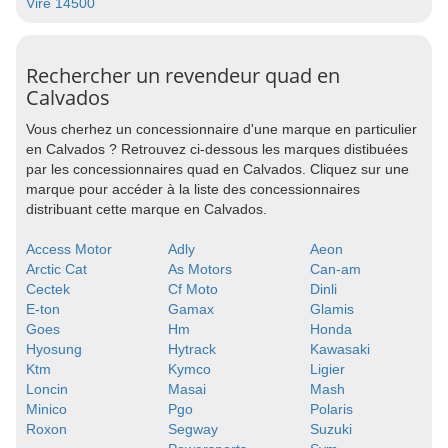
Vire 14500
Rechercher un revendeur quad en
Calvados
Vous cherhez un concessionnaire d'une marque en particulier
en Calvados ? Retrouvez ci-dessous les marques distibuées
par les concessionnaires quad en Calvados. Cliquez sur une
marque pour accéder à la liste des concessionnaires
distribuant cette marque en Calvados.
Access Motor
Adly
Aeon
Arctic Cat
As Motors
Can-am
Cectek
Cf Moto
Dinli
E-ton
Gamax
Glamis
Goes
Hm
Honda
Hyosung
Hytrack
Kawasaki
Ktm
Kymco
Ligier
Loncin
Masai
Mash
Minico
Pgo
Polaris
Roxon
Segway
Suzuki