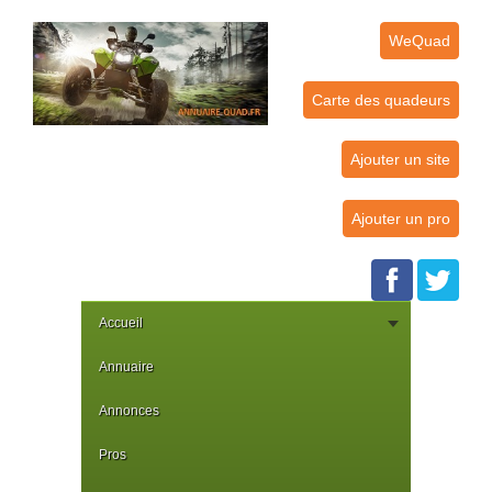
WeQuad
Carte des quadeurs
Ajouter un site
Ajouter un pro
Accueil
Annuaire
Annonces
Pros