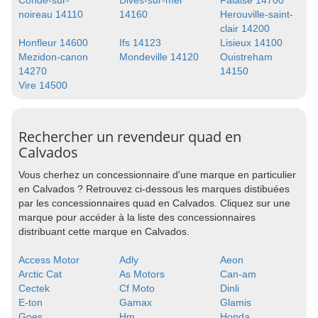
Conde-sur-
Dives-sur-mer
Falaise 14700
noireau 14110
14160
Herouville-saint-
clair 14200
Honfleur 14600
Ifs 14123
Lisieux 14100
Mezidon-canon
Mondeville 14120
Ouistreham
14270
14150
Vire 14500
Rechercher un revendeur quad en
Calvados
Vous cherhez un concessionnaire d'une marque en particulier
en Calvados ? Retrouvez ci-dessous les marques distibuées
par les concessionnaires quad en Calvados. Cliquez sur une
marque pour accéder à la liste des concessionnaires
distribuant cette marque en Calvados.
Access Motor
Adly
Aeon
Arctic Cat
As Motors
Can-am
Cectek
Cf Moto
Dinli
E-ton
Gamax
Glamis
Goes
Hm
Honda