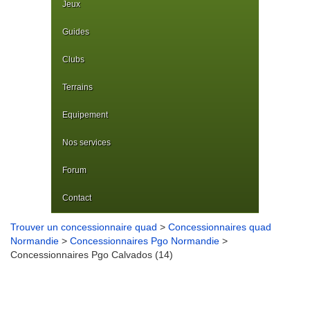
Jeux
Guides
Clubs
Terrains
Equipement
Nos services
Forum
Contact
Trouver un concessionnaire quad
>
Concessionnaires quad
Normandie
>
Concessionnaires Pgo Normandie
>
Concessionnaires Pgo Calvados (14)