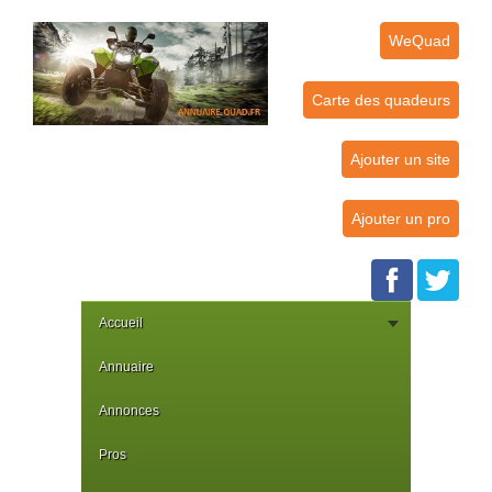
WeQuad
Carte des quadeurs
Ajouter un site
Ajouter un pro
Accueil
Annuaire
Annonces
Pros