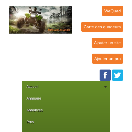
WeQuad
Carte des quadeurs
Ajouter un site
Ajouter un pro
Accueil
Annuaire
Annonces
Pros