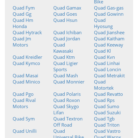
Bike
Quad Fym
Quad Gamax
Quad Gas-gas
Quad Gg
Quad Goes
Quad Gowinn
Quad Hm
Quad Hsun
Quad
Honda
Hyosung
Quad Hytrack
Quad Ichiban
Quad Jianshee
Quad Jm
Quad Jordan
Quad Kaitham
Motors
Quad
Quad Keeway
Kawasaki
Quad Kl
Quad Kreidler
Quad Ktm
Quad Kvn
Quad Kymco
Quad Ligier
Quad Linhai
Sports
Quad Loncin
Quad Masai
Quad Mash
Quad Metrakit
Quad Minico
Quad Monnier
Quad
Motortek
Quad Pgo
Quad Polaris
Quad Revatto
Quad Rival
Quad Roxon
Quad Rps
Motors
Quad Skygo
Quad Sumo
Lifan
Quad Suzuki
Quad Sym
Quad Textron
Quad Tgb
Off Road
Quad Triton
Quad Unilli
Quad
Quad Vastro
Universal Bike
Quad Wacox