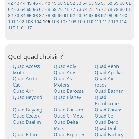
42
43
44
45
46
47
48
49
50
51
52
53
54
55
56
57
58
59
60
61
62
63
64
65
66
67
68
69
70
71
72
73
74
75
76
77
78
79
80
81
82
83
84
85
86
87
88
89
90
91
92
93
94
95
96
97
98
99
100
101
102
103
104
105
106
107
108
109
110
111
112
113
114
115
116
117
Quel quad choisir ?
Quad Access
Quad Adly
Quad Aeon
Motor
Quad Ams
Quad Aprilia
Quad Arctic
Quad As
Quad Ax-
Cat
Motors
roads
Quad Axr
Quad Barossa
Quad Bashan
Quad Beyond
Quad Blaney
Quad
Bombardier
Quad Buyang
Quad Can-am
Quad Carvos
Quad Cectek
Quad Cf Moto
Quad Cpi
Quad Daelim
Quad Delta
Quad Derbi
Mics
Quad Dinli
Quad E-ton
Quad Explorer
Quad Factory