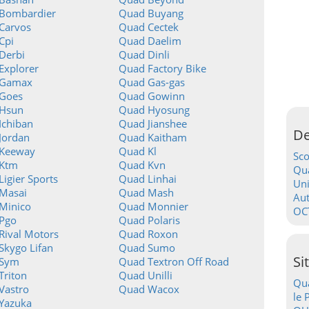
Bombardier
Quad Buyang
Carvos
Quad Cectek
Cpi
Quad Daelim
Derbi
Quad Dinli
Explorer
Quad Factory Bike
 Gamax
Quad Gas-gas
Goes
Quad Gowinn
Hsun
Quad Hyosung
Ichiban
Quad Jianshee
De
Jordan
Quad Kaitham
Keeway
Quad Kl
Sc
Ktm
Quad Kvn
Qua
igier Sports
Quad Linhai
Uni
Masai
Quad Mash
Au
Minico
Quad Monnier
OC
Pgo
Quad Polaris
Rival Motors
Quad Roxon
Skygo Lifan
Quad Sumo
Si
 Sym
Quad Textron Off Road
Triton
Quad Unilli
Qua
Vastro
Quad Wacox
le 
Yazuka