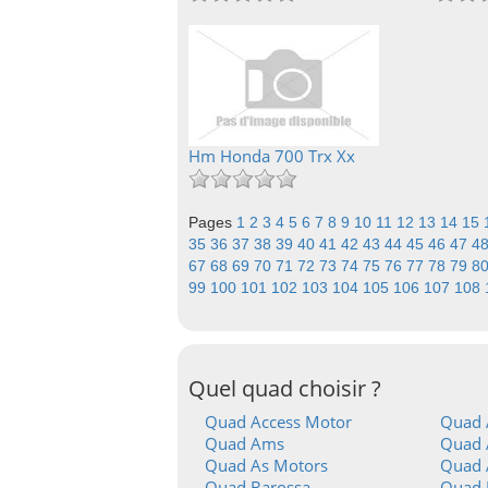
Hm Honda 700 Trx Xx
Pages
1
2
3
4
5
6
7
8
9
10
11
12
13
14
15
35
36
37
38
39
40
41
42
43
44
45
46
47
4
67
68
69
70
71
72
73
74
75
76
77
78
79
8
99
100
101
102
103
104
105
106
107
108
Quel quad choisir ?
Quad Access Motor
Quad 
Quad Ams
Quad A
Quad As Motors
Quad 
Quad Barossa
Quad 