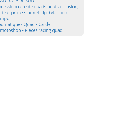
AD BALADE SUD
cessionnaire de quads neufs occasion,
deur professionnel, dpt 64 - Lion
ampe
eumatiques Quad - Cardy
motoshop - Pièces racing quad