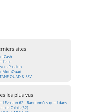
rniers sites
ootCash
d'else
vers Passion
toMotoQuad
TANE QUAD & SSV
tes les plus vus
d Evasion 62 - Randonnées quad dans
Pas de Calais (62)