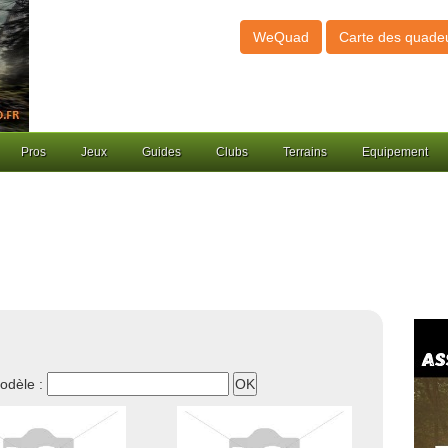
WeQuad
Carte des quade
Pros
Jeux
Guides
Clubs
Terrains
Equipement
odèle :