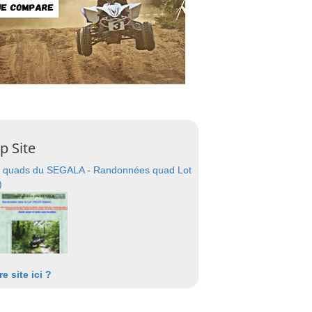
p Site
 quads du SEGALA - Randonnées quad Lot
)
re site ici ?