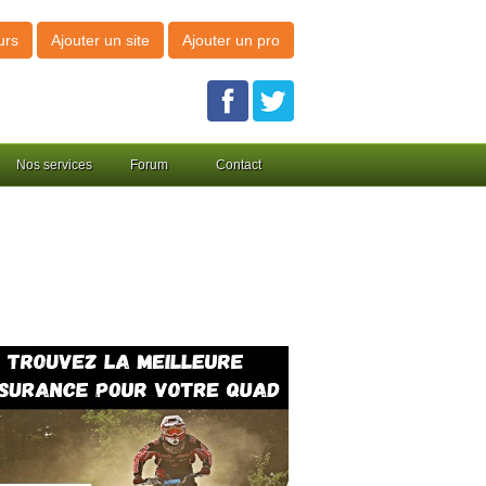
urs
Ajouter un site
Ajouter un pro
Nos services
Forum
Contact