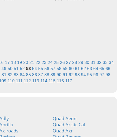
16
17
18
19
20
21
22
23
24
25
26
27
28
29
30
31
32
33
34
8
49
50
51
52
53
54
55
56
57
58
59
60
61
62
63
64
65
66
0
81
82
83
84
85
86
87
88
89
90
91
92
93
94
95
96
97
98
109
110
111
112
113
114
115
116
117
Adly
Quad Aeon
prilia
Quad Arctic Cat
Ax-roads
Quad Axr
Bashan
Quad Beyond