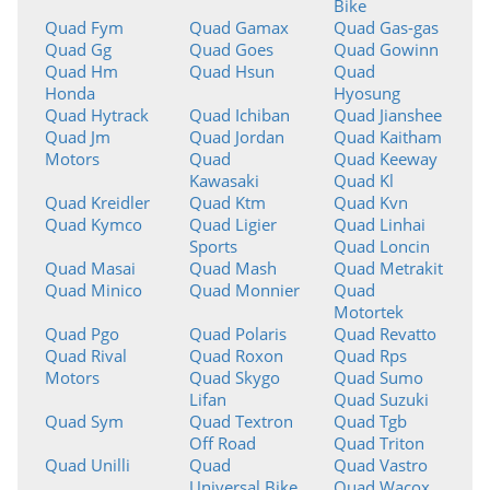
Bike
Quad Fym
Quad Gamax
Quad Gas-gas
Quad Gg
Quad Goes
Quad Gowinn
Quad Hm
Quad Hsun
Quad
Honda
Hyosung
Quad Hytrack
Quad Ichiban
Quad Jianshee
Quad Jm
Quad Jordan
Quad Kaitham
Motors
Quad
Quad Keeway
Kawasaki
Quad Kl
Quad Kreidler
Quad Ktm
Quad Kvn
Quad Kymco
Quad Ligier
Quad Linhai
Sports
Quad Loncin
Quad Masai
Quad Mash
Quad Metrakit
Quad Minico
Quad Monnier
Quad
Motortek
Quad Pgo
Quad Polaris
Quad Revatto
Quad Rival
Quad Roxon
Quad Rps
Motors
Quad Skygo
Quad Sumo
Lifan
Quad Suzuki
Quad Sym
Quad Textron
Quad Tgb
Off Road
Quad Triton
Quad Unilli
Quad
Quad Vastro
Universal Bike
Quad Wacox