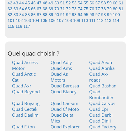
42
43
44
45
46
47
48
49
50
51
52
53
54
55
56
57
58
59
60
61
62
63
64
65
66
67
68
69
70
71
72
73
74
75
76
77
78
79
80
81
82
83
84
85
86
87
88
89
90
91
92
93
94
95
96
97
98
99
100
101
102
103
104
105
106
107
108
109
110
111
112
113
114
115
116
117
Quel quad choisir ?
Quad Access
Quad Adly
Quad Aeon
Motor
Quad Ams
Quad Aprilia
Quad Arctic
Quad As
Quad Ax-
Cat
Motors
roads
Quad Axr
Quad Barossa
Quad Bashan
Quad Beyond
Quad Blaney
Quad
Bombardier
Quad Buyang
Quad Can-am
Quad Carvos
Quad Cectek
Quad Cf Moto
Quad Cpi
Quad Daelim
Quad Delta
Quad Derbi
Mics
Quad Dinli
Quad E-ton
Quad Explorer
Quad Factory