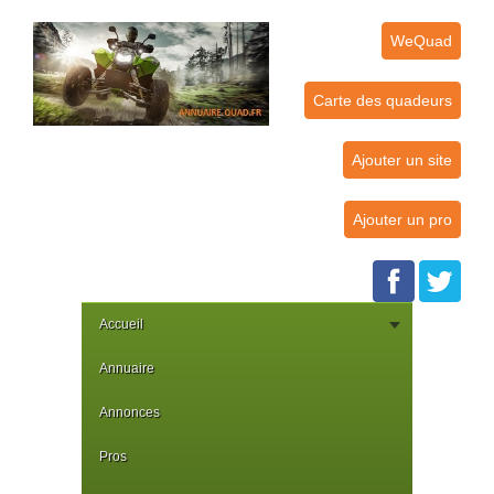
WeQuad
Carte des quadeurs
Ajouter un site
Ajouter un pro
Accueil
Annuaire
Annonces
Pros