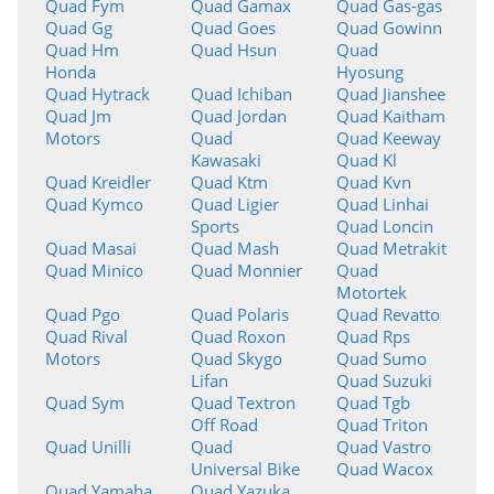
Quad Fym
Quad Gamax
Quad Gas-gas
Quad Gg
Quad Goes
Quad Gowinn
Quad Hm
Quad Hsun
Quad
Honda
Hyosung
Quad Hytrack
Quad Ichiban
Quad Jianshee
Quad Jm
Quad Jordan
Quad Kaitham
Motors
Quad
Quad Keeway
Kawasaki
Quad Kl
Quad Kreidler
Quad Ktm
Quad Kvn
Quad Kymco
Quad Ligier
Quad Linhai
Sports
Quad Loncin
Quad Masai
Quad Mash
Quad Metrakit
Quad Minico
Quad Monnier
Quad
Motortek
Quad Pgo
Quad Polaris
Quad Revatto
Quad Rival
Quad Roxon
Quad Rps
Motors
Quad Skygo
Quad Sumo
Lifan
Quad Suzuki
Quad Sym
Quad Textron
Quad Tgb
Off Road
Quad Triton
Quad Unilli
Quad
Quad Vastro
Universal Bike
Quad Wacox
Quad Yamaha
Quad Yazuka