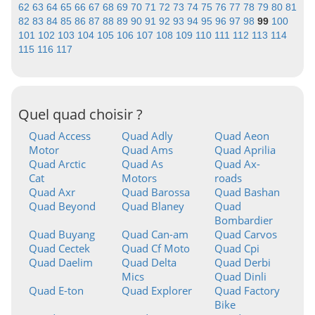
62
63
64
65
66
67
68
69
70
71
72
73
74
75
76
77
78
79
80
81
82
83
84
85
86
87
88
89
90
91
92
93
94
95
96
97
98
99
100
101
102
103
104
105
106
107
108
109
110
111
112
113
114
115
116
117
Quel quad choisir ?
Quad Access
Quad Adly
Quad Aeon
Motor
Quad Ams
Quad Aprilia
Quad Arctic
Quad As
Quad Ax-
Cat
Motors
roads
Quad Axr
Quad Barossa
Quad Bashan
Quad Beyond
Quad Blaney
Quad
Bombardier
Quad Buyang
Quad Can-am
Quad Carvos
Quad Cectek
Quad Cf Moto
Quad Cpi
Quad Daelim
Quad Delta
Quad Derbi
Mics
Quad Dinli
Quad E-ton
Quad Explorer
Quad Factory
Bike