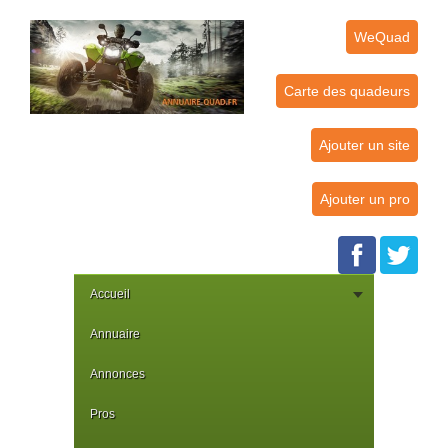
WeQuad
Carte des quadeurs
Ajouter un site
Ajouter un pro
Accueil
Annuaire
Annonces
Pros