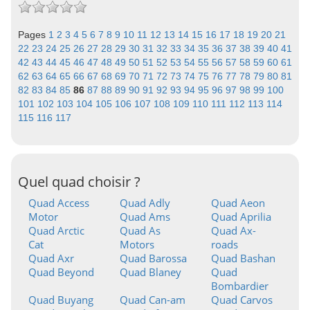
Pages
1
2
3
4
5
6
7
8
9
10
11
12
13
14
15
16
17
18
19
20
21
22
23
24
25
26
27
28
29
30
31
32
33
34
35
36
37
38
39
40
41
42
43
44
45
46
47
48
49
50
51
52
53
54
55
56
57
58
59
60
61
62
63
64
65
66
67
68
69
70
71
72
73
74
75
76
77
78
79
80
81
82
83
84
85
86
87
88
89
90
91
92
93
94
95
96
97
98
99
100
101
102
103
104
105
106
107
108
109
110
111
112
113
114
115
116
117
Quel quad choisir ?
Quad Access
Quad Adly
Quad Aeon
Motor
Quad Ams
Quad Aprilia
Quad Arctic
Quad As
Quad Ax-
Cat
Motors
roads
Quad Axr
Quad Barossa
Quad Bashan
Quad Beyond
Quad Blaney
Quad
Bombardier
Quad Buyang
Quad Can-am
Quad Carvos