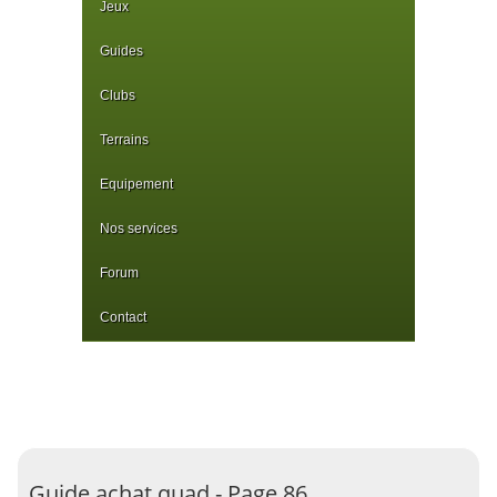
Jeux
Guides
Clubs
Terrains
Equipement
Nos services
Forum
Contact
Guide achat quad - Page 86