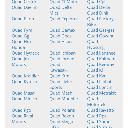
Quad Cectek
Quad Cf Moto
Quad Cpi
Quad Daelim
Quad Delta
Quad Derbi
Mics
Quad Dinli
Quad E-ton
Quad Explorer
Quad Factory
Bike
Quad Fym
Quad Gamax
Quad Gas-gas
Quad Gg
Quad Goes
Quad Gowinn
Quad Hm
Quad Hsun
Quad
Honda
Hyosung
Quad Hytrack
Quad Ichiban
Quad Jianshee
Quad Jm
Quad Jordan
Quad Kaitham
Motors
Quad
Quad Keeway
Kawasaki
Quad Kl
Quad Kreidler
Quad Ktm
Quad Kvn
Quad Kymco
Quad Ligier
Quad Linhai
Sports
Quad Loncin
Quad Masai
Quad Mash
Quad Metrakit
Quad Minico
Quad Monnier
Quad
Motortek
Quad Pgo
Quad Polaris
Quad Revatto
Quad Rival
Quad Roxon
Quad Rps
Motors
Quad Skygo
Quad Sumo
Lifan
Quad Suzuki