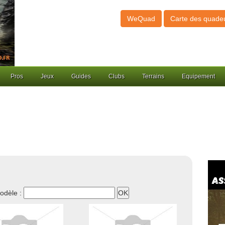
WeQuad
Carte des quade
Pros
Jeux
Guides
Clubs
Terrains
Equipement
odèle :