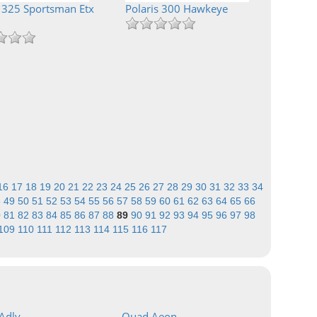
s 325 Sportsman Etx
Polaris 300 Hawkeye
16
17
18
19
20
21
22
23
24
25
26
27
28
29
30
31
32
33
34
8
49
50
51
52
53
54
55
56
57
58
59
60
61
62
63
64
65
66
0
81
82
83
84
85
86
87
88
89
90
91
92
93
94
95
96
97
98
109
110
111
112
113
114
115
116
117
Adly
Quad Aeon