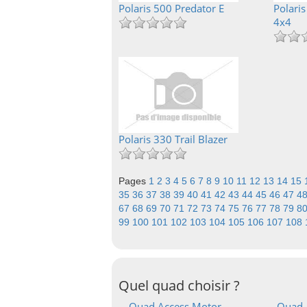
Polaris 500 Predator E
Polari
4x4
Polaris 330 Trail Blazer
Pages
1
2
3
4
5
6
7
8
9
10
11
12
13
14
15
35
36
37
38
39
40
41
42
43
44
45
46
47
4
67
68
69
70
71
72
73
74
75
76
77
78
79
8
99
100
101
102
103
104
105
106
107
108
Quel quad choisir ?
Quad Access Motor
Quad 