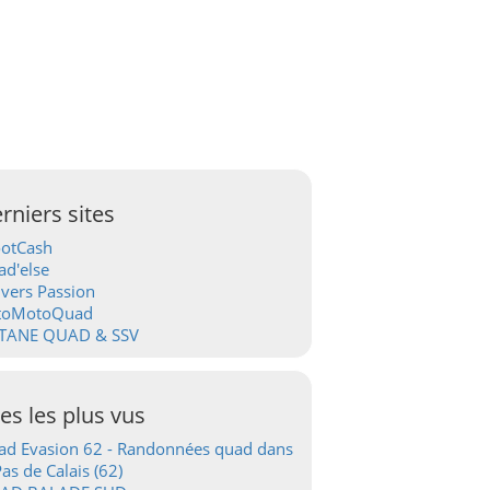
rniers sites
ootCash
d'else
vers Passion
toMotoQuad
TANE QUAD & SSV
tes les plus vus
d Evasion 62 - Randonnées quad dans
Pas de Calais (62)