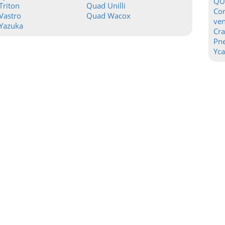
QU
Triton
Quad Unilli
Con
Vastro
Quad Wacox
ven
Yazuka
Cr
Pn
Yca