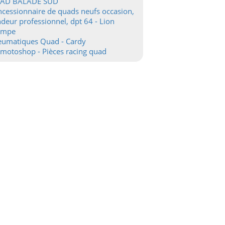
AD BALADE SUD
cessionnaire de quads neufs occasion,
deur professionnel, dpt 64 - Lion
ampe
eumatiques Quad - Cardy
motoshop - Pièces racing quad