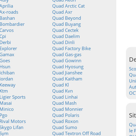
prilia
Quad Arctic Cat
Ax-roads
Quad Axr
Bashan
Quad Beyond
Bombardier
Quad Buyang
Carvos
Quad Cectek
Cpi
Quad Daelim
Derbi
Quad Dinli
Explorer
Quad Factory Bike
 Gamax
Quad Gas-gas
De
Goes
Quad Gowinn
Hsun
Quad Hyosung
Sc
Ichiban
Quad Jianshee
Qua
Jordan
Quad Kaitham
Uni
Keeway
Quad Kl
Au
Ktm
Quad Kvn
OC
igier Sports
Quad Linhai
Masai
Quad Mash
Minico
Quad Monnier
Si
Pgo
Quad Polaris
Rival Motors
Quad Roxon
Qua
Skygo Lifan
Quad Sumo
le 
 Sym
Quad Textron Off Road