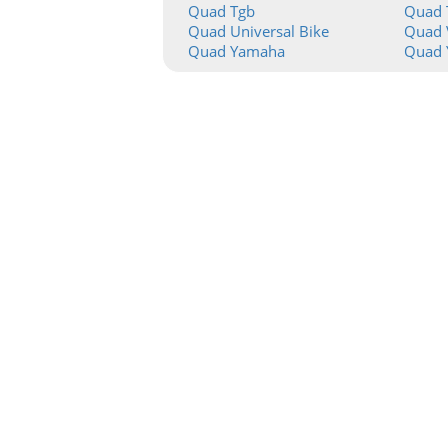
Quad Tgb
Quad 
Quad Universal Bike
Quad 
Quad Yamaha
Quad 