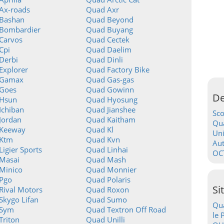
Ax-roads
Quad Axr
Bashan
Quad Beyond
Bombardier
Quad Buyang
Carvos
Quad Cectek
Cpi
Quad Daelim
Derbi
Quad Dinli
Explorer
Quad Factory Bike
 Gamax
Quad Gas-gas
Goes
Quad Gowinn
De
Hsun
Quad Hyosung
Ichiban
Quad Jianshee
Sc
Jordan
Quad Kaitham
Qua
Keeway
Quad Kl
Uni
Ktm
Quad Kvn
Au
igier Sports
Quad Linhai
OC
Masai
Quad Mash
Minico
Quad Monnier
Pgo
Quad Polaris
Si
Rival Motors
Quad Roxon
Skygo Lifan
Quad Sumo
Qua
 Sym
Quad Textron Off Road
le 
Triton
Quad Unilli