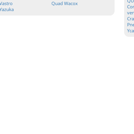
QU
Vastro
Quad Wacox
Con
Yazuka
ven
Cr
Pn
Yca