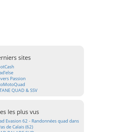
rniers sites
ootCash
d'else
vers Passion
toMotoQuad
TANE QUAD & SSV
tes les plus vus
d Evasion 62 - Randonnées quad dans
Pas de Calais (62)