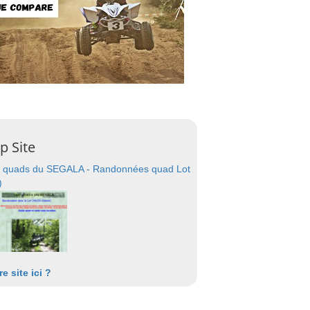
p Site
 quads du SEGALA - Randonnées quad Lot
)
re site ici ?