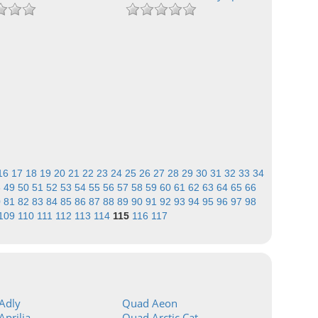
16
17
18
19
20
21
22
23
24
25
26
27
28
29
30
31
32
33
34
8
49
50
51
52
53
54
55
56
57
58
59
60
61
62
63
64
65
66
0
81
82
83
84
85
86
87
88
89
90
91
92
93
94
95
96
97
98
109
110
111
112
113
114
115
116
117
Adly
Quad Aeon
prilia
Quad Arctic Cat