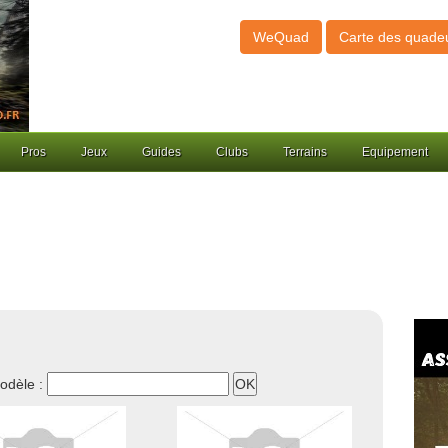
WeQuad
Carte des quade
Pros
Jeux
Guides
Clubs
Terrains
Equipement
odèle :