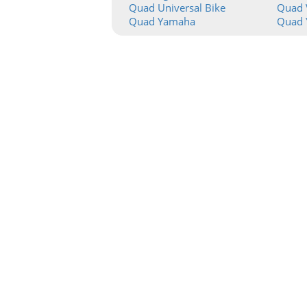
Quad Universal Bike
Quad 
Quad Yamaha
Quad 