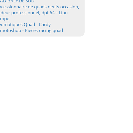
AD BALADE SUD
cessionnaire de quads neufs occasion,
deur professionnel, dpt 64 - Lion
ampe
eumatiques Quad - Cardy
motoshop - Pièces racing quad