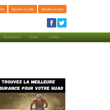
urs
Ajouter un site
Ajouter un pro
Nos services
Forum
Contact