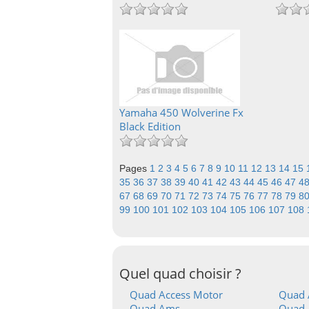
Yamaha 450 Wolverine Fx
Black Edition
Pages
1
2
3
4
5
6
7
8
9
10
11
12
13
14
15
35
36
37
38
39
40
41
42
43
44
45
46
47
4
67
68
69
70
71
72
73
74
75
76
77
78
79
8
99
100
101
102
103
104
105
106
107
108
Quel quad choisir ?
Quad Access Motor
Quad 
Quad Ams
Quad A