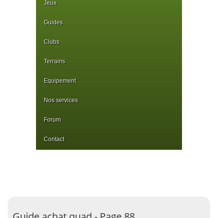
Jeux
Guides
Clubs
Terrains
Equipement
Nos services
Forum
Contact
Guide achat quad - Page 88