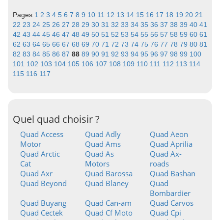
Pages
1
2
3
4
5
6
7
8
9
10
11
12
13
14
15
16
17
18
19
20
21
22
23
24
25
26
27
28
29
30
31
32
33
34
35
36
37
38
39
40
41
42
43
44
45
46
47
48
49
50
51
52
53
54
55
56
57
58
59
60
61
62
63
64
65
66
67
68
69
70
71
72
73
74
75
76
77
78
79
80
81
82
83
84
85
86
87
88
89
90
91
92
93
94
95
96
97
98
99
100
101
102
103
104
105
106
107
108
109
110
111
112
113
114
115
116
117
Quel quad choisir ?
Quad Access
Quad Adly
Quad Aeon
Motor
Quad Ams
Quad Aprilia
Quad Arctic
Quad As
Quad Ax-
Cat
Motors
roads
Quad Axr
Quad Barossa
Quad Bashan
Quad Beyond
Quad Blaney
Quad
Bombardier
Quad Buyang
Quad Can-am
Quad Carvos
Quad Cectek
Quad Cf Moto
Quad Cpi