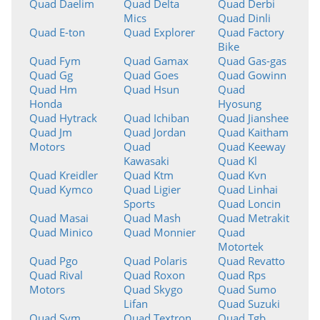
Quad Daelim
Quad Delta
Quad Derbi
Mics
Quad Dinli
Quad E-ton
Quad Explorer
Quad Factory
Bike
Quad Fym
Quad Gamax
Quad Gas-gas
Quad Gg
Quad Goes
Quad Gowinn
Quad Hm
Quad Hsun
Quad
Honda
Hyosung
Quad Hytrack
Quad Ichiban
Quad Jianshee
Quad Jm
Quad Jordan
Quad Kaitham
Motors
Quad
Quad Keeway
Kawasaki
Quad Kl
Quad Kreidler
Quad Ktm
Quad Kvn
Quad Kymco
Quad Ligier
Quad Linhai
Sports
Quad Loncin
Quad Masai
Quad Mash
Quad Metrakit
Quad Minico
Quad Monnier
Quad
Motortek
Quad Pgo
Quad Polaris
Quad Revatto
Quad Rival
Quad Roxon
Quad Rps
Motors
Quad Skygo
Quad Sumo
Lifan
Quad Suzuki
Quad Sym
Quad Textron
Quad Tgb