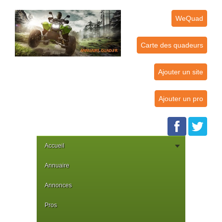
WeQuad
Carte des quadeurs
Ajouter un site
Ajouter un pro
Accueil
Annuaire
Annonces
Pros