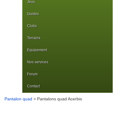
Jeux
Guides
Clubs
Terrains
Equipement
Nos services
Forum
Contact
Pantalon quad
> Pantalons quad Acerbis