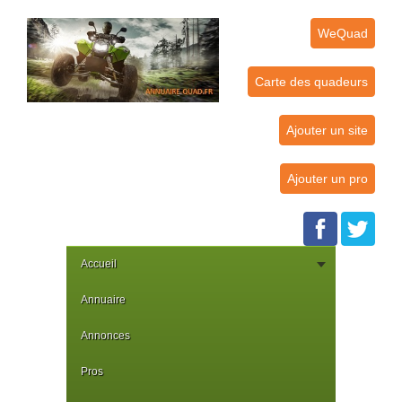
WeQuad
Carte des quadeurs
Ajouter un site
Ajouter un pro
Accueil
Annuaire
Annonces
Pros