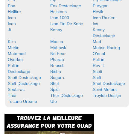
Fox
Fox Destockage
Furygan
Hellfire
Helstons
Hevik
Icon
Icon 1000
Icon Raiden
Ixon
Ixon Fin De Serie
Ixs
Jt
Kenny
Kenny
Destockage
Klim
Macna
Mad
Merlin
Mohawk
Moose Racing
Motomod
No Fear
O'neal
Overlap
Pharao
Pull-in
Pull-in
Reusch
Rev It
Destockage
Richa
Scott
Scott Destockage
Segura
Shift
Shift Destockage
Shot
Shot Destockage
Soubirac
Spidi
Spirit Motors
Thor
Thor Déstockage
Troylee Design
Tucano Urbano
Ufo