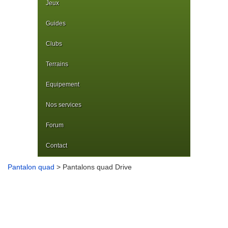
Jeux
Guides
Clubs
Terrains
Equipement
Nos services
Forum
Contact
Pantalon quad
> Pantalons quad Drive