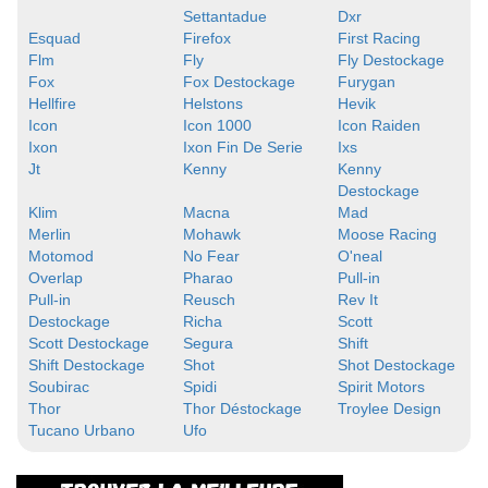
Settantadue
Dxr
Esquad
Firefox
First Racing
Flm
Fly
Fly Destockage
Fox
Fox Destockage
Furygan
Hellfire
Helstons
Hevik
Icon
Icon 1000
Icon Raiden
Ixon
Ixon Fin De Serie
Ixs
Jt
Kenny
Kenny
Destockage
Klim
Macna
Mad
Merlin
Mohawk
Moose Racing
Motomod
No Fear
O'neal
Overlap
Pharao
Pull-in
Pull-in
Reusch
Rev It
Destockage
Richa
Scott
Scott Destockage
Segura
Shift
Shift Destockage
Shot
Shot Destockage
Soubirac
Spidi
Spirit Motors
Thor
Thor Déstockage
Troylee Design
Tucano Urbano
Ufo