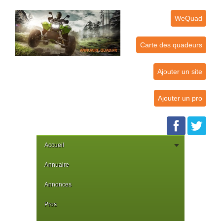
WeQuad
Carte des quadeurs
Ajouter un site
Ajouter un pro
Accueil
Annuaire
Annonces
Pros