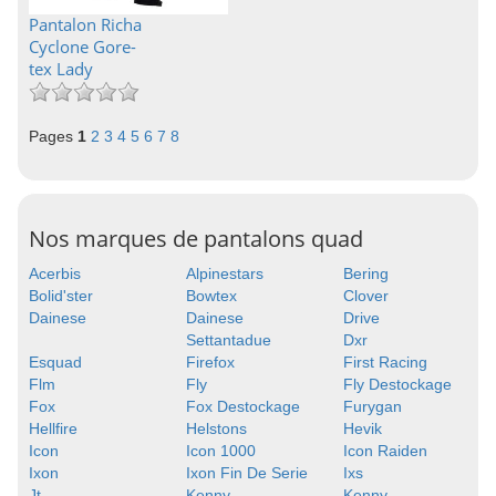
Pantalon Richa
Cyclone Gore-
tex Lady
Pages
1
2
3
4
5
6
7
8
Nos marques de pantalons quad
Acerbis
Alpinestars
Bering
Bolid'ster
Bowtex
Clover
Dainese
Dainese
Drive
Settantadue
Dxr
Esquad
Firefox
First Racing
Flm
Fly
Fly Destockage
Fox
Fox Destockage
Furygan
Hellfire
Helstons
Hevik
Icon
Icon 1000
Icon Raiden
Ixon
Ixon Fin De Serie
Ixs
Jt
Kenny
Kenny