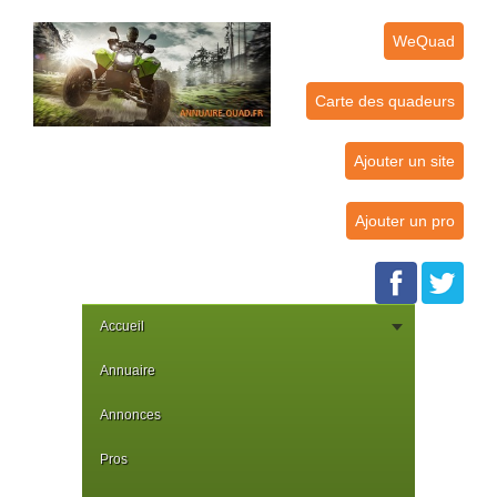
WeQuad
Carte des quadeurs
Ajouter un site
Ajouter un pro
Accueil
Annuaire
Annonces
Pros