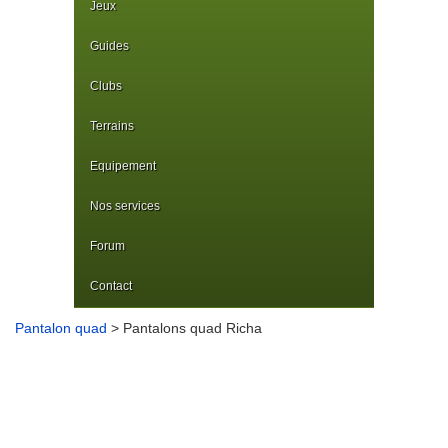
Jeux
Guides
Clubs
Terrains
Equipement
Nos services
Forum
Contact
Pantalon quad
> Pantalons quad Richa