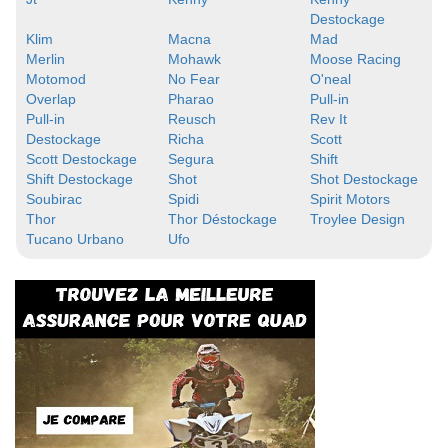
Destockage
Klim
Macna
Mad
Merlin
Mohawk
Moose Racing
Motomod
No Fear
O'neal
Overlap
Pharao
Pull-in
Pull-in
Reusch
Rev It
Destockage
Richa
Scott
Scott Destockage
Segura
Shift
Shift Destockage
Shot
Shot Destockage
Soubirac
Spidi
Spirit Motors
Thor
Thor Déstockage
Troylee Design
Tucano Urbano
Ufo