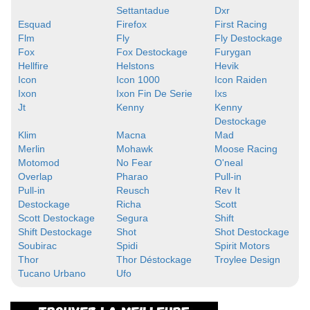
Settantadue
Dxr
Esquad
Firefox
First Racing
Flm
Fly
Fly Destockage
Fox
Fox Destockage
Furygan
Hellfire
Helstons
Hevik
Icon
Icon 1000
Icon Raiden
Ixon
Ixon Fin De Serie
Ixs
Jt
Kenny
Kenny
Destockage
Klim
Macna
Mad
Merlin
Mohawk
Moose Racing
Motomod
No Fear
O'neal
Overlap
Pharao
Pull-in
Pull-in
Reusch
Rev It
Destockage
Richa
Scott
Scott Destockage
Segura
Shift
Shift Destockage
Shot
Shot Destockage
Soubirac
Spidi
Spirit Motors
Thor
Thor Déstockage
Troylee Design
Tucano Urbano
Ufo