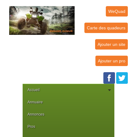
WeQuad
Carte des quadeurs
Ajouter un site
Ajouter un pro
Accueil
Annuaire
Annonces
Pros