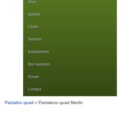
Jeux
Guides
Clubs
Terrains
Equipement
Nos services
Forum
Contact
Pantalon quad
> Pantalons quad Merlin