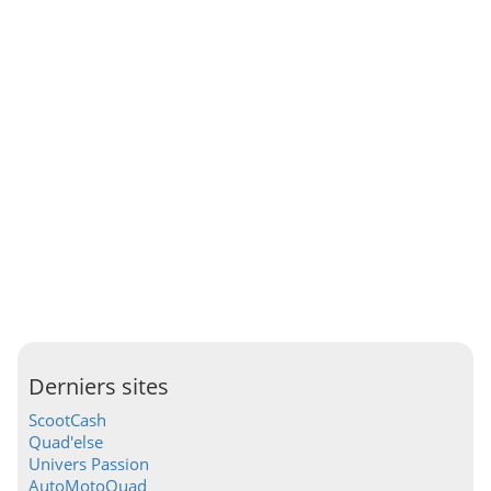
Derniers sites
ScootCash
Quad'else
Univers Passion
AutoMotoQuad