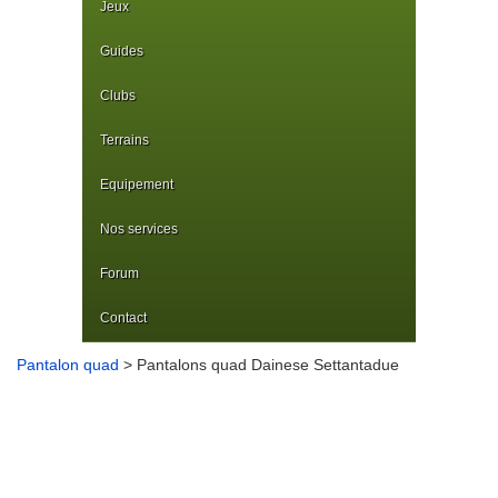
Jeux
Guides
Clubs
Terrains
Equipement
Nos services
Forum
Contact
Pantalon quad
> Pantalons quad Dainese Settantadue