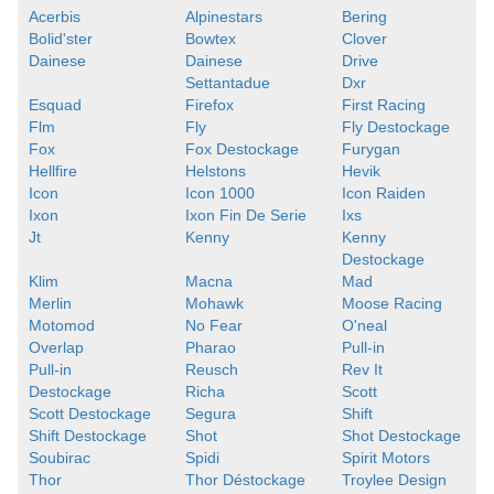
Acerbis
Alpinestars
Bering
Bolid'ster
Bowtex
Clover
Dainese
Dainese
Drive
Settantadue
Dxr
Esquad
Firefox
First Racing
Flm
Fly
Fly Destockage
Fox
Fox Destockage
Furygan
Hellfire
Helstons
Hevik
Icon
Icon 1000
Icon Raiden
Ixon
Ixon Fin De Serie
Ixs
Jt
Kenny
Kenny
Destockage
Klim
Macna
Mad
Merlin
Mohawk
Moose Racing
Motomod
No Fear
O'neal
Overlap
Pharao
Pull-in
Pull-in
Reusch
Rev It
Destockage
Richa
Scott
Scott Destockage
Segura
Shift
Shift Destockage
Shot
Shot Destockage
Soubirac
Spidi
Spirit Motors
Thor
Thor Déstockage
Troylee Design