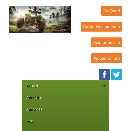
WeQuad
Carte des quadeurs
Ajouter un site
Ajouter un pro
Accueil
Annuaire
Annonces
Pros