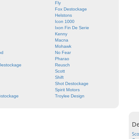
Fly
Fox Destockage
Helstons
Icon 1000
Ixon Fin De Serie
Kenny
Macna
Mohawk
od
No Fear
p
Pharao
 Destockage
Reusch
Scott
Shift
Shot Destockage
Spirit Motors
éstockage
Troylee Design
De
Sc