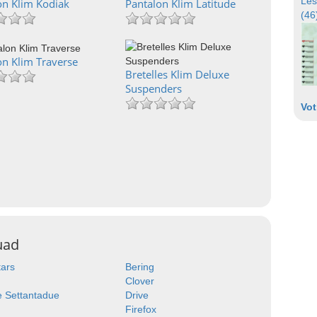
Les
on Klim Kodiak
Pantalon Klim Latitude
(46
on Klim Traverse
Bretelles Klim Deluxe
Suspenders
Vot
uad
tars
Bering
Clover
 Settantadue
Drive
Firefox