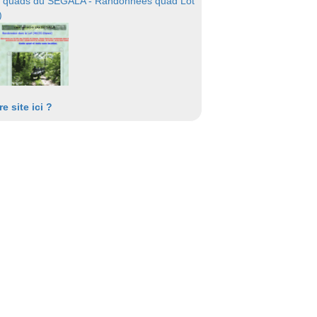
 quads du SEGALA - Randonnées quad Lot
)
re site ici ?