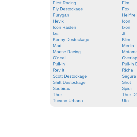
First Racing
Flm
Fly Destockage
Fox
Furygan
Hellfire
Hevik
Icon
Icon Raiden
Ixon
Ixs
Jt
Kenny Destockage
Klim
Mad
Merlin
Moose Racing
Motom
O'neal
Overla
Pull-in
Pull-in
Rev It
Richa
Scott Destockage
Segura
Shift Destockage
Shot
Soubirac
Spidi
Thor
Thor D
Tucano Urbano
Ufo