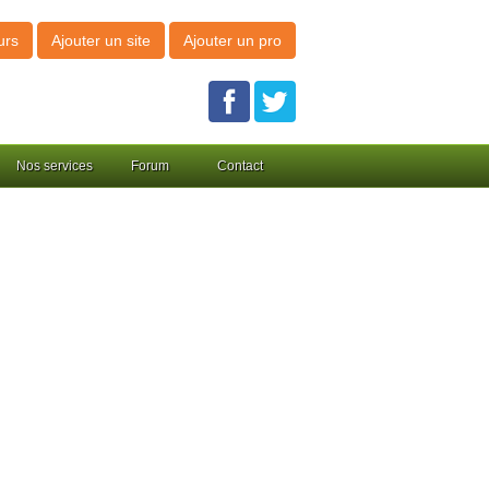
urs
Ajouter un site
Ajouter un pro
Nos services
Forum
Contact