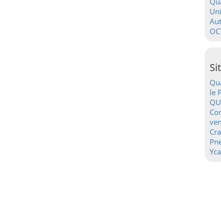
Qua
Uni
Au
OC
Si
Qua
le 
QU
Con
ven
Cr
Pn
Yca