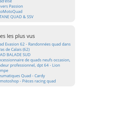
d'else
vers Passion
toMotoQuad
TANE QUAD & SSV
tes les plus vus
d Evasion 62 - Randonnées quad dans
Pas de Calais (62)
AD BALADE SUD
cessionnaire de quads neufs occasion,
deur professionnel, dpt 64 - Lion
ampe
eumatiques Quad - Cardy
motoshop - Pièces racing quad