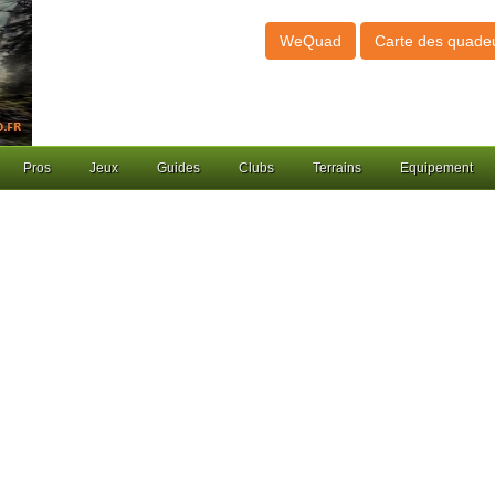
WeQuad
Carte des quade
Pros
Jeux
Guides
Clubs
Terrains
Equipement