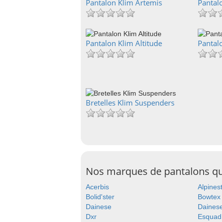
Pantalon Klim Artemis
Pantal
Pantalon Klim Altitude
Pantal
Bretelles Klim Suspenders
Nos marques de pantalons q
Acerbis
Alpines
Bolid'ster
Bowtex
Dainese
Dainese
Dxr
Esquad